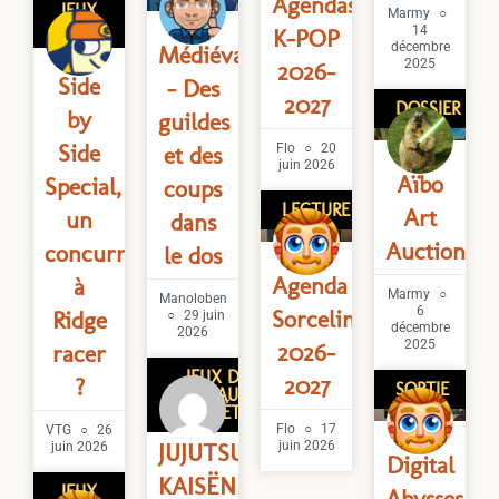
Agendas
JEUX
Marmy
VIDÉO
14
K-POP
décembre
Médiévallons
2025
2026-
Side
– Des
2027
DOSSIER
by
guildes
Side
et des
Flo
20
juin 2026
Aïbo
Special,
coups
LECTURE
Art
un
dans
Auction
concurrent
le dos
Agenda
à
Marmy
Manoloben
6
Sorceline
Ridge
29 juin
décembre
2026
2025
2026-
racer
JEUX DE
2027
?
SORTIE
PLATEAU/DE
SOCIÉTÉ
Flo
17
VTG
26
JUJUTSU
juin 2026
juin 2026
Digital
KAISËN
JEUX
Abysses