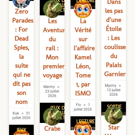
JEUX DE
LECTURE
Dans
PLATEAU/DE
les pas
SOCIÉTÉ
Zero
d’une
Parades
Les
La
Étoile
: For
Aventuriers
Vérité
: Les
Dead
du
sur
coulisses
Spies,
rail :
l’affaire
du
la
Mon
Kamel
Palais
suite
premier
Léon,
Garnier
qui ne
voyage
Tome
dit pas
1, par
Marmy
Marmy
13 juillet
son
23 juillet
ISMO
2026
2026
nom
Flo
1
SORTIE
JEUX DE
juillet 2026
PLATEAU/DE
Kuk
31
SOCIÉTÉ
juillet 2026
LECTURE
Star
Crabe
JEUX
VIDÉO