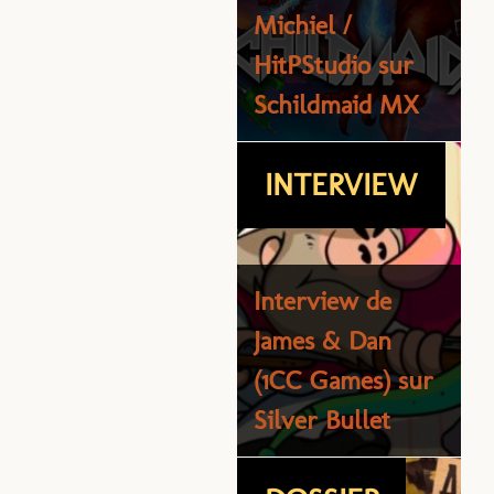
développeur de
Michiel /
jeux, entretient
HitPStudio sur
[
avec Eric Caen
Schildmaid MX
E
d
REPORTAGE
INTERVIEW
P
V
Interview de
James & Dan
(1CC Games) sur
Teyvat Expo
Silver Bullet
2
a