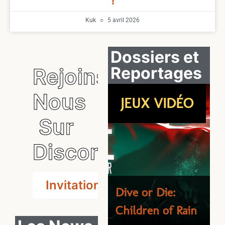
?
Kuk
5 avril 2026
Dossiers et
Reportages
Rejoins
Nous
ASMODEE/N
JEUX VIDÉO
OVALIS
[
Sur
D
Discord
G
[VICHY 2025]
n
Chez Asmodee
Invitation
H
on fait le plein
Dive or Die:
p
de nouveautés
Children of Rain