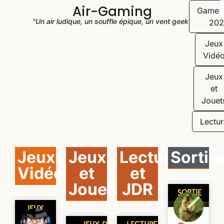
Air-Gaming
Game
"Un air ludique, un souffle épique, un vent geek"
202
Jeux
Vidé
Jeux
et
Jouet
Lectur
Jeux
Jeux
Lecture
Sortie
Vidéo
et
et
Jouets
JDR
SORTIE
JEUX
VIDÉO