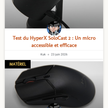
Test du HyperX SoloCast 2 : Un micro
accessible et efficace
Kuk
23 juin 2026
MATÉRIEL