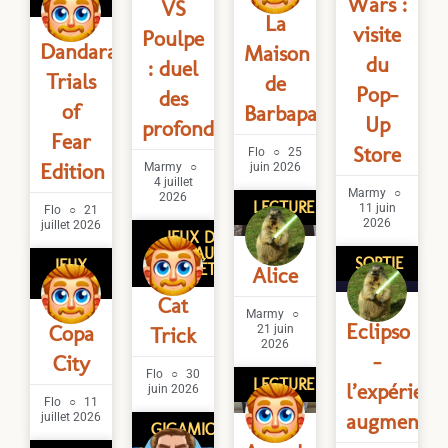
Wars :
VS
La
visite
Poulpe
Dandara:
Maison
du
: duel
Trials
de
Pop-
des
of
Barbapapa
Up
profondeurs
Fear
Store
Flo
25
Edition
Marmy
juin 2026
4 juillet
Marmy
2026
LECTURE
11 juin
Flo
21
2026
juillet 2026
JEUX DE
PLATEAU/DE
SORTIE
JEUX
SOCIÉTÉ
Alice
VIDÉO
Cat
Marmy
Eclipso
Copa
Trick
21 juin
2026
–
City
Flo
30
LECTURE
l’expérienc
juin 2026
Flo
11
augmentée
juillet 2026
GIGAMIC