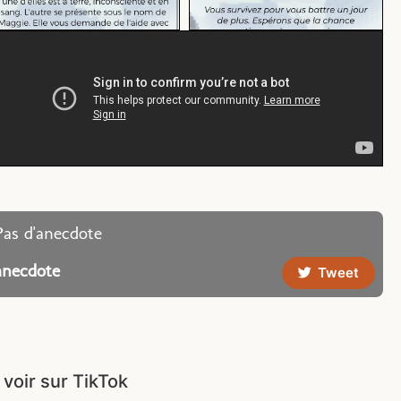
Pas d'anecdote
anecdote
Tweet
 voir sur TikTok