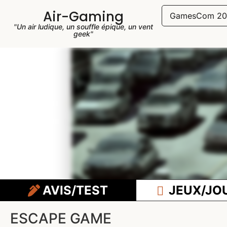
Air-Gaming
GamesCom 20
"Un air ludique, un souffle épique, un vent
geek"
AVIS/TEST
JEUX/JO
ESCAPE GAME