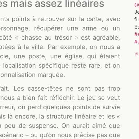
 mais assez linéaires
@
Je
ents points à retrouver sur la carte, avec
fi
E
personnage, récupérer une arme ou un
#
côté « chasse au trésor » est agréable,
#
ptées à la ville. Par exemple, on nous a
♬ 
e, une poste, une église, qui étaient
 localisation spécifique reste rare, et on
sonnalisation marquée.
fait. Les casse-têtes ne sont pas trop
us a bien fait réfléchir. Le jeu se veut
’erreur, on perd quelques points de survie
s là encore, la structure linéaire et les «
n peu de suspense. On aurait aimé que
 scénario – ou qu’on nous précise pas que