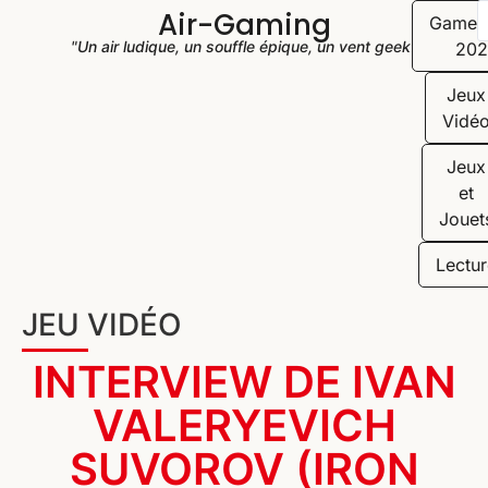
Air-Gaming
Game
"Un air ludique, un souffle épique, un vent geek"
202
Jeux
Vidé
Jeux
et
Jouet
Lectur
JEU VIDÉO
INTERVIEW DE IVAN
VALERYEVICH
SUVOROV (IRON