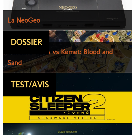
La NeoGeo
DOSSIER
Cthulhu Wars vs Kemet: Blood and
Sand
TEST/AVIS