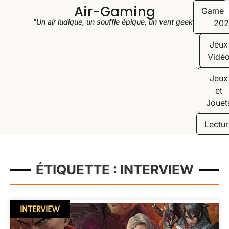
Air-Gaming
Game
"Un air ludique, un souffle épique, un vent geek"
202
Jeux
Vidé
Jeux
et
Jouet
Lectur
ÉTIQUETTE : INTERVIEW
INTERVIEW