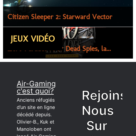
Citizen Sleeper 2: Starward Vector
JEUX VIDÉO
Zero Parades : For Dead Spies, la...
Air-Gaming
c'est quoi?
Rejoins
Anciens réfugiés
Nous
d’un site en ligne
décédé depuis.
Sur
Olivier-B., Kuk et
Manoloben ont