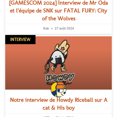
[GAMESCOM 2024] Interview de Mr Oda
et l’équipe de SNK sur FATAL FURY: City
of the Wolves
Kuk
27 août 2024
INTERVIEW
Notre interview de Howdy Riceball sur A
cat & His boy