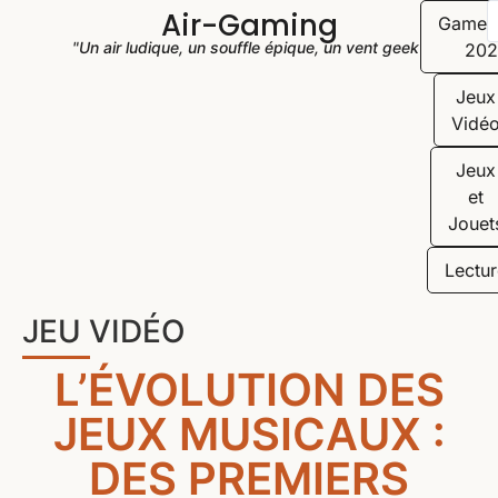
Air-Gaming
Game
"Un air ludique, un souffle épique, un vent geek"
202
Jeux
Vidé
Jeux
et
Jouet
Lectur
JEU VIDÉO
L’ÉVOLUTION DES
JEUX MUSICAUX :
DES PREMIERS