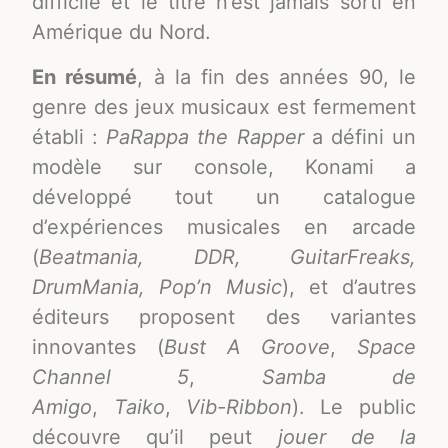
difficile et le titre n’est jamais sorti en
Amérique du Nord
.
En résumé
, à la fin des années 90, le
genre des jeux musicaux est fermement
établi :
PaRappa the Rapper
a défini un
modèle sur console, Konami a
développé tout un catalogue
d’expériences musicales en arcade
(
Beatmania, DDR, GuitarFreaks,
DrumMania, Pop’n Music
), et d’autres
éditeurs proposent des variantes
innovantes (
Bust A Groove
,
Space
Channel 5
,
Samba de
Amigo
,
Taiko
,
Vib-Ribbon
). Le public
découvre qu’il peut
jouer de la