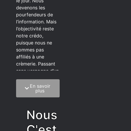
le jour. Nous
devenons les
pourfendeurs de
l’information. Mais
l’objectivité reste
notre crédo,
puisque nous ne
sommes pas
affiliés à une
crèmerie. Passant
sans vergogne d’un
éditeur à l’autre.
En savoir
C’est quoi notre
plus
méthode?
On mélange la
Nous
sagesse de la
vieillesse à une
C'est
grosse dose