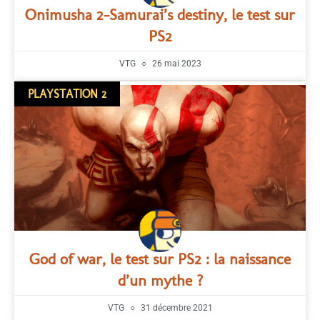
Onimusha 2-Samurai’s destiny, le test sur
PS2
VTG
26 mai 2023
PLAYSTATION 2
God of war, le test sur PS2 : la naissance
d’un mythe ?
VTG
31 décembre 2021