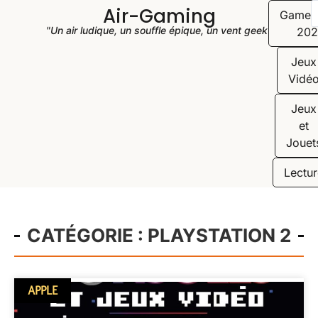
Air-Gaming
Game
"Un air ludique, un souffle épique, un vent geek"
202
Jeux
Vidé
Jeux
et
Jouet
Lectur
CATÉGORIE : PLAYSTATION 2
APPLE