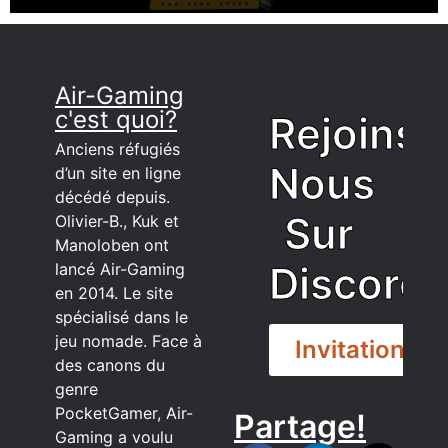
Air-Gaming
c'est quoi?
Rejoins
Anciens réfugiés
Nous
d’un site en ligne
décédé depuis.
Sur
Olivier-B., Kuk et
Manoloben ont
Discord
lancé Air-Gaming
en 2014. Le site
spécialisé dans le
jeu nomade. Face à
Invitation
des canons du
genre
PocketGamer, Air-
Partage!
DISCORD
Gaming a voulu