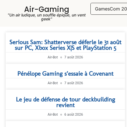
Air-Gaming
GamesCom 20
"Un air ludique, un souffle épique, un vent
geek"
Serious Sam: Shatterverse déferle le 31 août
sur PC, Xbox Series X|S et PlayStation 5
Air-Bot
7 août 2026
Pénélope Gaming s’essaie à Covenant
Air-Bot
7 août 2026
Le jeu de défense de tour deckbuilding
revient
Air-Bot
6 août 2026