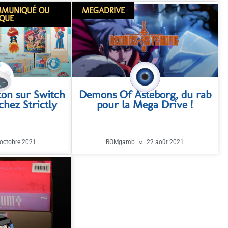
OMMUNIQUÉ OU
MEGADRIVE
SQUE
on sur Switch
Demons Of Asteborg, du rab
chez Strictly
pour la Mega Drive !
octobre 2021
ROMgamb
22 août 2021