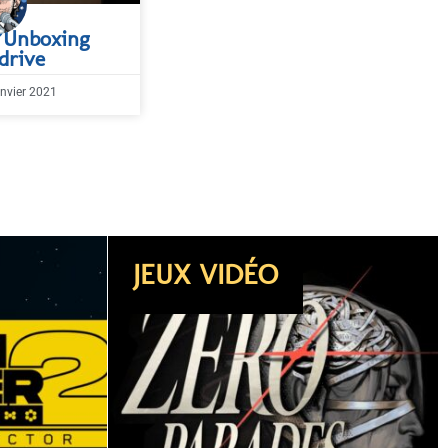
l’Unboxing
drive
anvier 2021
DOSSIER
JEUX VIDÉO