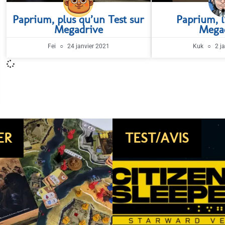
Paprium, plus qu’un Test sur
Paprium, 
Megadrive
Mega
Fei
24 janvier 2021
Kuk
2 j
ER
VIDÉO
JEUX VIDÉO
TEST/AVIS