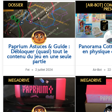
DOSSIER
[AIR-BOT] C
PRE
Paprium Astuces & Guide :
Panorama Cott
Débloquer (quasi) tout le
en physique 
contenu du jeu en une seule
partie
Fei
2 juillet 2024
Air-Bot
22 
MEGADRIVE
MEGADRIVE