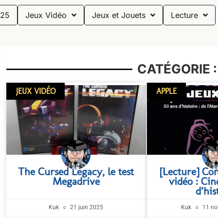
25
Jeux Vidéo
Jeux et Jouets
Lecture
CATÉGORIE 
JEUX VIDÉO
APPLE
The Cursed Legacy, le test
[Lecture] Con
Megadrive
vidéo : Ci
d’his
Kuk
21 juin 2025
Kuk
11 no