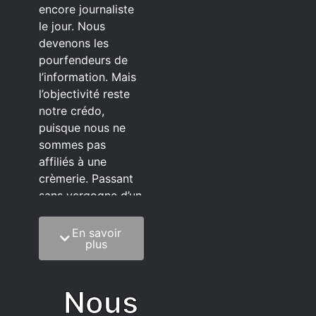
encore journaliste
le jour. Nous
devenons les
pourfendeurs de
l’information. Mais
l’objectivité reste
notre crédo,
puisque nous ne
sommes pas
affiliés à une
crèmerie. Passant
sans vergogne d’un
éditeur à l’autre.
En savoir
C’est quoi notre
plus
méthode?
On mélange la
Nous
sagesse de la