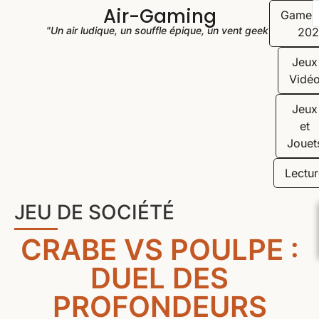
Air-Gaming
Game
"Un air ludique, un souffle épique, un vent geek"
202
Jeux
Vidé
Jeux
et
Jouet
Lectur
JEU DE SOCIÉTÉ
CRABE VS POULPE :
DUEL DES
PROFONDEURS