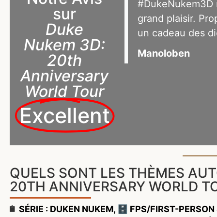
#DukeNukem3D rev
sur
grand plaisir. Pro
Duke
un cadeau des die
Nukem 3D:
Manoloben
20th
Anniversary
World Tour
Excellent
QUELS SONT LES THÈMES AUT
20TH ANNIVERSARY WORLD T
SÉRIE : DUKEN NUKEM
,
🗄️ FPS/FIRST-PERSO