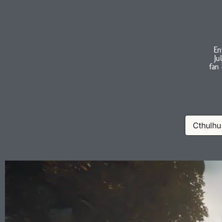
En
Ju
fan
Cthulhu