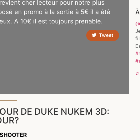
ient cher lecteur pour notre plus
posé en promo à la sortie à 5€ il a été
À
ux. A 10€ il est toujours prenable.
@
Je
Tweet
fi
E
#
#
♬ 
OUR DE DUKE NUKEM 3D:
OUR?
N SHOOTER