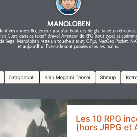
MANOLOBEN
fant des années 80, joueur jusqu'au bout des doigts. Si vous retrouvez
lien Clerc dans ce texte? Bravo! Amateur de RPG (tout type) et clairem
 de Sega. Manoloben reste un touche à tout. GP32, NeoGeo Pocket, N-
et aujourdhui Evercade sont passées dans ses mains.
Dragonball
Shin Megami Tensei
Shmup
Retr
Les 10 RPG inc
(hors JRPG et 