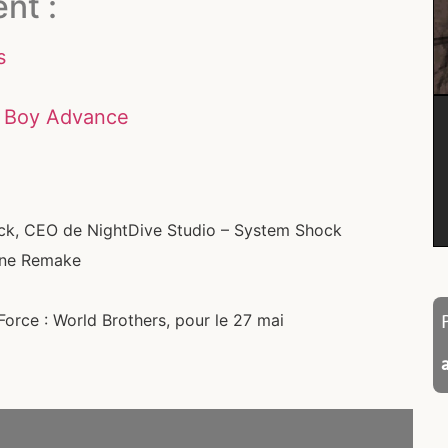
nt :
s
me Boy Advance
ck, CEO de NightDive Studio – System Shock
ine Remake
orce : World Brothers, pour le 27 mai