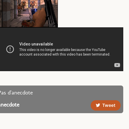
Pas d'anecdote
anecdote
Tweet