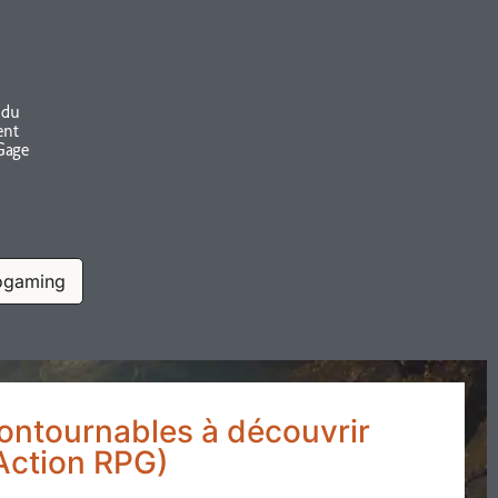
 du
ent
Gage
ogaming
ontournables à découvrir
Action RPG)