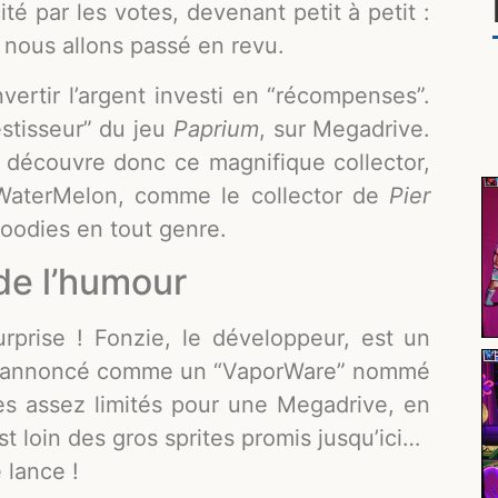
ité par les votes, devenant petit à petit :
 nous allons passé en revu.
vertir l’argent investi en “récompenses”.
estisseur” du jeu
Paprium
, sur Megadrive.
e découvre donc ce magnifique collector,
i WaterMelon, comme le collector de
Pier
oodies en tout genre.
 de l’humour
rprise ! Fonzie, le développeur, est un
jeu annoncé comme un “VaporWare” nommé
es assez limités pour une Megadrive, en
t loin des gros sprites promis jusqu’ici…
 lance !