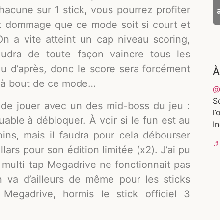
cune sur 1 stick, vous pourrez profiter
st dommage que ce mode soit si court et
 On a vite atteint un cap niveau scoring,
faudra de toute façon vaincre tous les
au d’après, donc le score sera forcément
À
z à bout de ce mode…
@
So
 de jouer avec un des mid-boss du jeu :
l’
ble à débloquer. À voir si le fun est au
In
ns, mais il faudra pour cela débourser
♬
llars pour son édition limitée (x2). J’ai pu
 multi-tap Megadrive ne fonctionnait pas
n va d’ailleurs de même pour les sticks
Megadrive, hormis le stick officiel 3