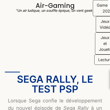
Air-Gaming
Game
"Un air ludique, un souffle épique, un vent geek"
202
Jeux
Vidé
Jeux
et
Jouet
Lectur
SEGA RALLY, LE
TEST PSP
Lorsque Sega confie le développement
du nouvel épisode de
Sega Rally
à un