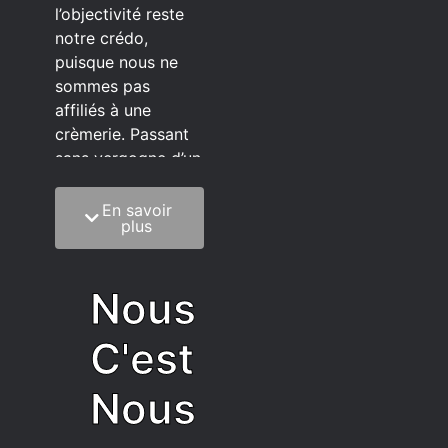
l’objectivité reste
notre crédo,
puisque nous ne
sommes pas
affiliés à une
crèmerie. Passant
sans vergogne d’un
éditeur à l’autre.
En savoir
C’est quoi notre
plus
méthode?
On mélange la
Nous
sagesse de la
vieillesse à une
C'est
grosse dose
d’autodérision. On
Nous
est du pur produit
écrit faisant très