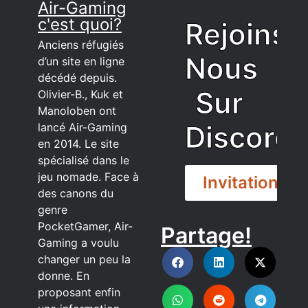
Air-Gaming
c'est quoi?
Rejoins
Anciens réfugiés
Nous
d’un site en ligne
décédé depuis.
Sur
Olivier-B., Kuk et
Manoloben ont
Discord
lancé Air-Gaming
en 2014. Le site
spécialisé dans le
jeu nomade. Face à
Invitation
des canons du
genre
PocketGamer, Air-
Partage!
DISCORD
Gaming a voulu
changer un peu la
donne. En
proposant enfin