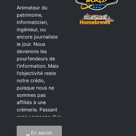
Animateur du
patrimoine,
informaticien,
ingénieur, ou
encore journaliste
le jour. Nous
devenons les
pourfendeurs de
l’information. Mais
l’objectivité reste
notre crédo,
puisque nous ne
sommes pas
affiliés à une
crèmerie. Passant
sans vergogne d’un
éditeur à l’autre.
En savoir
C’est quoi notre