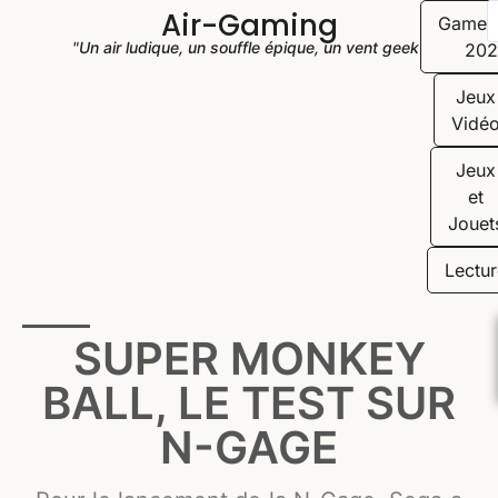
Air-Gaming
Game
"Un air ludique, un souffle épique, un vent geek"
202
Jeux
Vidé
Jeux
et
Jouet
Lectur
SUPER MONKEY
BALL, LE TEST SUR
N-GAGE