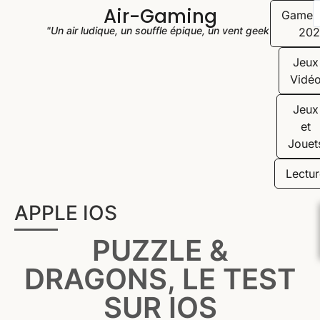
Air-Gaming
Game
"Un air ludique, un souffle épique, un vent geek"
202
Jeux
Vidé
Jeux
et
Jouet
Lectur
APPLE IOS
PUZZLE &
DRAGONS, LE TEST
SUR IOS