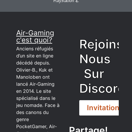
PlayStation 4.
Air-Gaming
c'est quoi?
Rejoins
Anciens réfugiés
Nous
d’un site en ligne
décédé depuis.
Sur
Olivier-B., Kuk et
Manoloben ont
Discord
lancé Air-Gaming
en 2014. Le site
spécialisé dans le
jeu nomade. Face à
Invitation
des canons du
genre
PocketGamer, Air-
Partage!