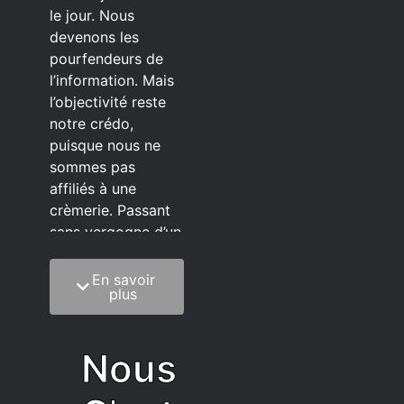
le jour. Nous
devenons les
pourfendeurs de
l’information. Mais
l’objectivité reste
notre crédo,
puisque nous ne
sommes pas
affiliés à une
crèmerie. Passant
sans vergogne d’un
éditeur à l’autre.
En savoir
C’est quoi notre
plus
méthode?
On mélange la
Nous
sagesse de la
vieillesse à une