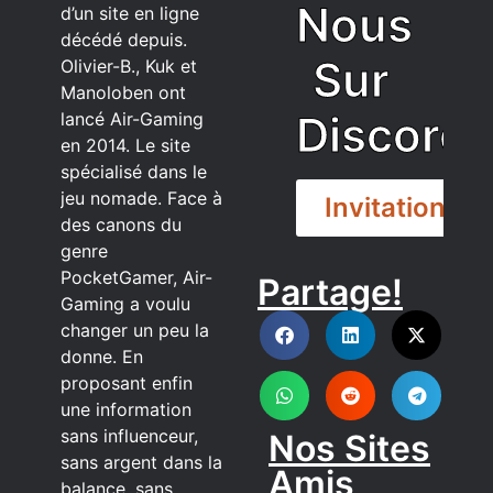
Nous
d’un site en ligne
décédé depuis.
Sur
Olivier-B., Kuk et
Manoloben ont
Discord
lancé Air-Gaming
en 2014. Le site
spécialisé dans le
jeu nomade. Face à
Invitation
des canons du
genre
PocketGamer, Air-
Partage!
DISCORD
Gaming a voulu
changer un peu la
donne. En
proposant enfin
une information
sans influenceur,
Nos Sites
sans argent dans la
Amis
balance, sans