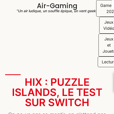
Air-Gaming
Game
"Un air ludique, un souffle épique, un vent geek"
202
Jeux
Vidé
Jeux
et
Jouet
Lectur
HIX : PUZZLE
ISLANDS, LE TEST
SUR SWITCH