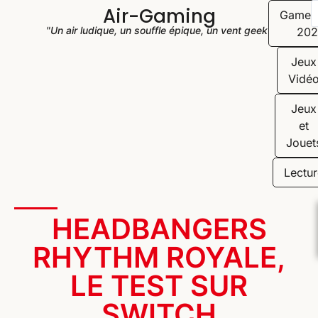
Air-Gaming
Game
"Un air ludique, un souffle épique, un vent geek"
202
Jeux
Vidé
Jeux
et
Jouet
Lectur
HEADBANGERS
RHYTHM ROYALE,
LE TEST SUR
SWITCH