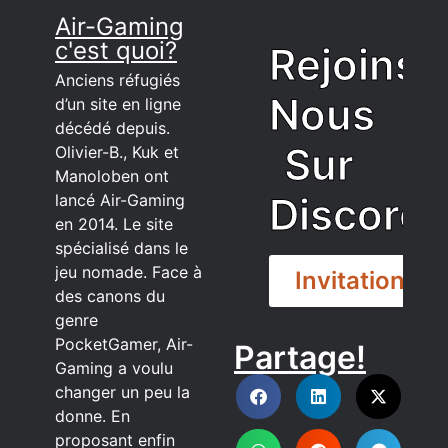
Air-Gaming
c'est quoi?
Rejoins
Anciens réfugiés
Nous
d’un site en ligne
décédé depuis.
Sur
Olivier-B., Kuk et
Manoloben ont
Discord
lancé Air-Gaming
en 2014. Le site
spécialisé dans le
jeu nomade. Face à
Invitation
des canons du
genre
PocketGamer, Air-
Partage!
DISCORD
Gaming a voulu
changer un peu la
donne. En
proposant enfin