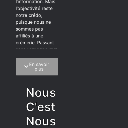
l’information. Mais
l’objectivité reste
notre crédo,
puisque nous ne
sommes pas
affiliés à une
crèmerie. Passant
sans vergogne d’un
éditeur à l’autre.
En savoir
C’est quoi notre
plus
méthode?
On mélange la
Nous
sagesse de la
vieillesse à une
C'est
grosse dose
d’autodérision. On
Nous
est du pur produit
écrit faisant très