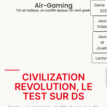
Air-Gaming
Game
"Un air ludique, un souffle épique, un vent geek"
202
Jeux
Vidé
Jeux
et
Jouet
Lectur
CIVILIZATION
REVOLUTION, LE
TEST SUR DS