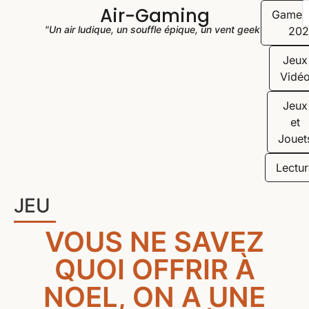
Air-Gaming
Game
"Un air ludique, un souffle épique, un vent geek"
202
Jeux
Vidé
Jeux
et
Jouet
Lectur
JEU
VOUS NE SAVEZ
QUOI OFFRIR À
NOEL, ON A UNE