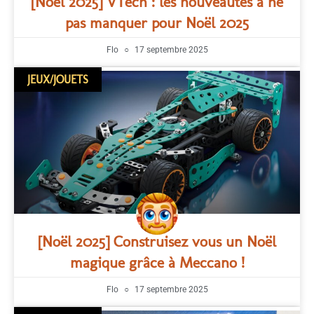
[Noël 2025] VTech : les nouveautés à ne
pas manquer pour Noël 2025
Flo
17 septembre 2025
JEUX/JOUETS
[Noël 2025] Construisez vous un Noël
magique grâce à Meccano !
Flo
17 septembre 2025