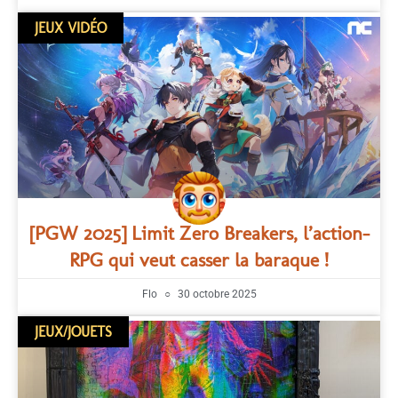
JEUX VIDÉO
[PGW 2025] Limit Zero Breakers, l’action-
RPG qui veut casser la baraque !
Flo
30 octobre 2025
JEUX/JOUETS