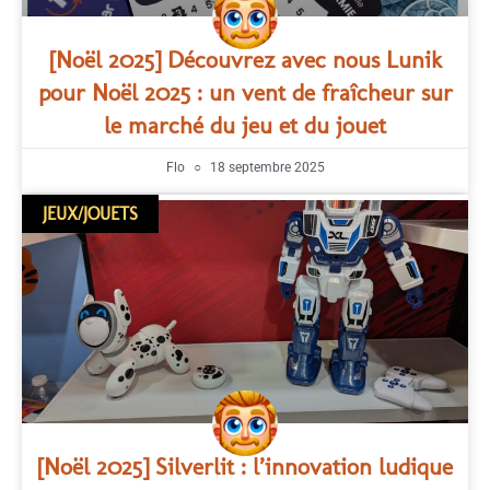
[Noël 2025] Découvrez avec nous Lunik
pour Noël 2025 : un vent de fraîcheur sur
le marché du jeu et du jouet
Flo
18 septembre 2025
JEUX/JOUETS
[Noël 2025] Silverlit : l’innovation ludique