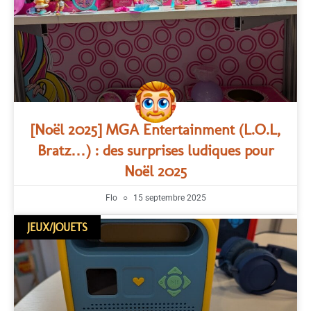
[Noël 2025] MGA Entertainment (L.O.L,
Bratz…) : des surprises ludiques pour
Noël 2025
Flo
15 septembre 2025
JEUX/JOUETS