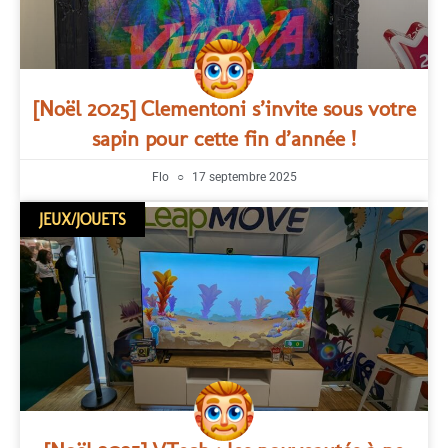
[Noël 2025] Clementoni s’invite sous votre
sapin pour cette fin d’année !
Flo
17 septembre 2025
JEUX/JOUETS