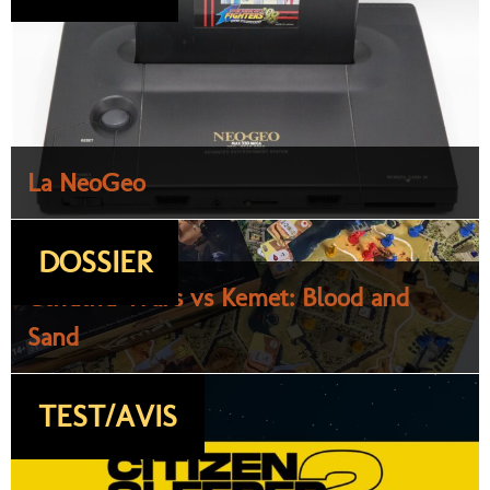
La NeoGeo
DOSSIER
Cthulhu Wars vs Kemet: Blood and
Sand
TEST/AVIS