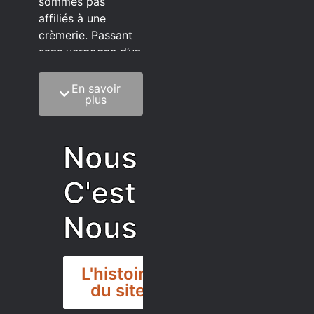
sommes pas
affiliés à une
crèmerie. Passant
sans vergogne d’un
éditeur à l’autre.
En savoir
C’est quoi notre
plus
méthode?
On mélange la
Nous
sagesse de la
vieillesse à une
C'est
grosse dose
d’autodérision. On
Nous
est du pur produit
écrit faisant très
rarement des
L'histoire
vidéos de qualité
du site
médiocre (surtout
en salon). Comme