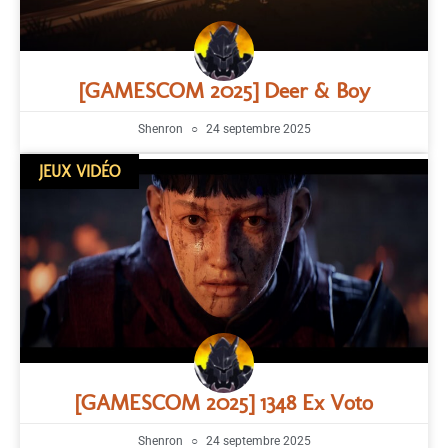
[GAMESCOM 2025] Deer & Boy
Shenron
24 septembre 2025
JEUX VIDÉO
[GAMESCOM 2025] 1348 Ex Voto
Shenron
24 septembre 2025