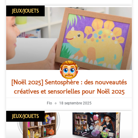
JEUX/JOUETS
[Noël 2025] Sentosphère : des nouveautés
créatives et sensorielles pour Noël 2025
Flo
18 septembre 2025
JEUX/JOUETS