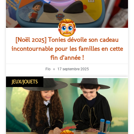
[Noël 2025] Tonies dévoile son cadeau
incontournable pour les familles en cette
fin d’année !
Flo
17 septembre 2025
JEUX/JOUETS