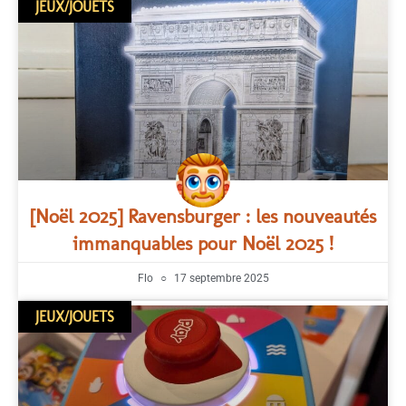
JEUX/JOUETS
[Noël 2025] Ravensburger : les nouveautés
immanquables pour Noël 2025 !
Flo
17 septembre 2025
JEUX/JOUETS