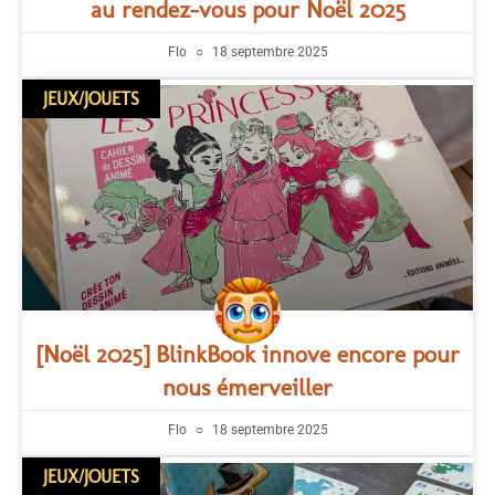
au rendez-vous pour Noël 2025
Flo
18 septembre 2025
JEUX/JOUETS
[Noël 2025] BlinkBook innove encore pour
nous émerveiller
Flo
18 septembre 2025
JEUX/JOUETS