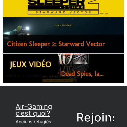
Citizen Sleeper 2: Starward Vector
JEUX VIDÉO
Zero Parades : For Dead Spies, la...
Air-Gaming
c'est quoi?
Rejoins
Anciens réfugiés