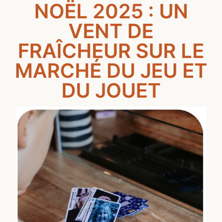
NOËL 2025 : UN
VENT DE
FRAÎCHEUR SUR LE
MARCHÉ DU JEU ET
DU JOUET