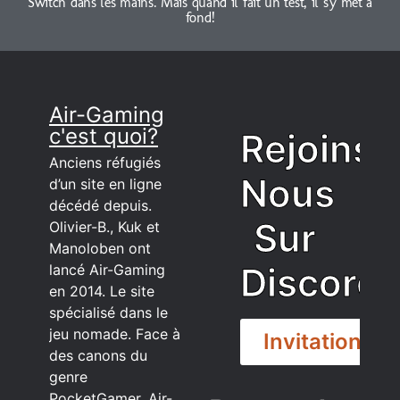
Switch dans les mains. Mais quand il fait un test, il s'y met à
fond!
Air-Gaming
c'est quoi?
Rejoins
Anciens réfugiés
Nous
d’un site en ligne
décédé depuis.
Sur
Olivier-B., Kuk et
Manoloben ont
Discord
lancé Air-Gaming
en 2014. Le site
spécialisé dans le
jeu nomade. Face à
Invitation
des canons du
genre
PocketGamer, Air-