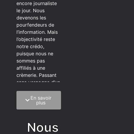
encore journaliste
le jour. Nous
devenons les
pourfendeurs de
l’information. Mais
l’objectivité reste
notre crédo,
puisque nous ne
sommes pas
affiliés à une
crèmerie. Passant
sans vergogne d’un
éditeur à l’autre.
En savoir
C’est quoi notre
plus
méthode?
On mélange la
Nous
sagesse de la
vieillesse à une