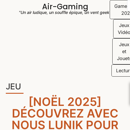
Air-Gaming
Game
"Un air ludique, un souffle épique, un vent geek"
202
Jeux
Vidé
Jeux
et
Jouet
Lectur
JEU
[NOËL 2025]
DÉCOUVREZ AVEC
NOUS LUNIK POUR