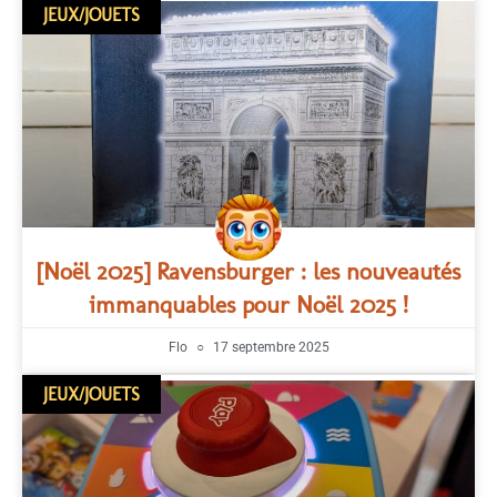
JEUX/JOUETS
[Noël 2025] Ravensburger : les nouveautés
immanquables pour Noël 2025 !
Flo
17 septembre 2025
JEUX/JOUETS