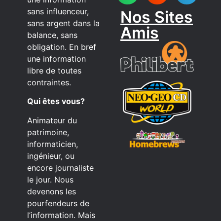
sans influenceur,
Nos Sites
sans argent dans la
Amis
balance, sans
obligation. En bref
une information
libre de toutes
contraintes.
Qui êtes vous?
Animateur du
patrimoine,
informaticien,
ingénieur, ou
encore journaliste
le jour. Nous
devenons les
pourfendeurs de
l’information. Mais