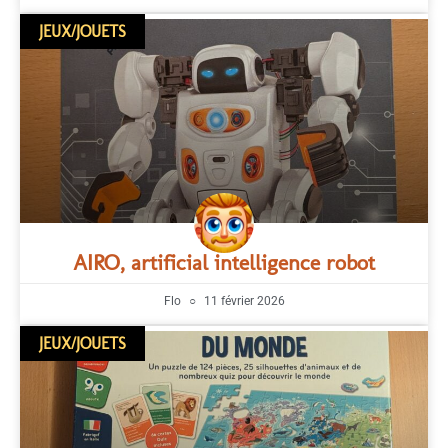
JEUX/JOUETS
AIRO, artificial intelligence robot
Flo
11 février 2026
JEUX/JOUETS