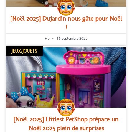
[Noël 2025] Dujardin nous gâte pour Noël
!
Flo
16 septembre 2025
JEUX/JOUETS
[Noël 2025] Littlest PetShop prépare un
Noël 2025 plein de surprises