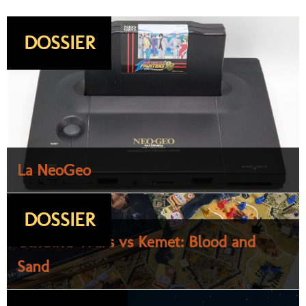
DOSSIER
La NeoGeo
DOSSIER
Cthulhu Wars vs Kemet: Blood and
Sand