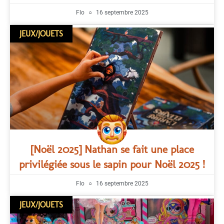
Flo
16 septembre 2025
JEUX/JOUETS
[Noël 2025] Nathan se fait une place
privilégiée sous le sapin pour Noël 2025 !
Flo
16 septembre 2025
JEUX/JOUETS