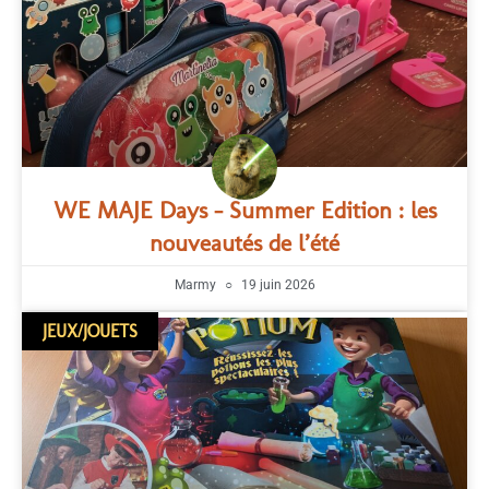
WE MAJE Days – Summer Edition : les
nouveautés de l’été
Marmy
19 juin 2026
JEUX/JOUETS