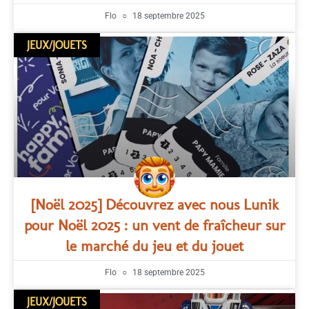
Flo
18 septembre 2025
JEUX/JOUETS
[Noël 2025] Découvrez avec nous Lunik
pour Noël 2025 : un vent de fraîcheur sur
le marché du jeu et du jouet
Flo
18 septembre 2025
JEUX/JOUETS