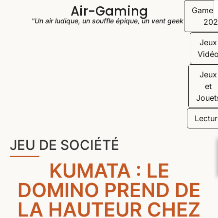
Air-Gaming
Game
"Un air ludique, un souffle épique, un vent geek"
202
Jeux
Vidé
Jeux
et
Jouet
Lectur
JEU DE SOCIÉTÉ
KUMATA : LE
DOMINO PREND DE
LA HAUTEUR CHEZ