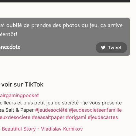
J'ai oublié de prendre des photos du jeu, ça arrive
bientôt!
anecdote
Tweet
 voir sur TikTok
airgamingpocket
illeurs et plus petit jeu de société - je vous presente
ea Salt & Paper
#jeudesociété
#jeudesocieteenfamille
jeuxdesociete
#seasaltpaper
#origami
#jeudecartes
Beautiful Story - Vladislav Kurnikov