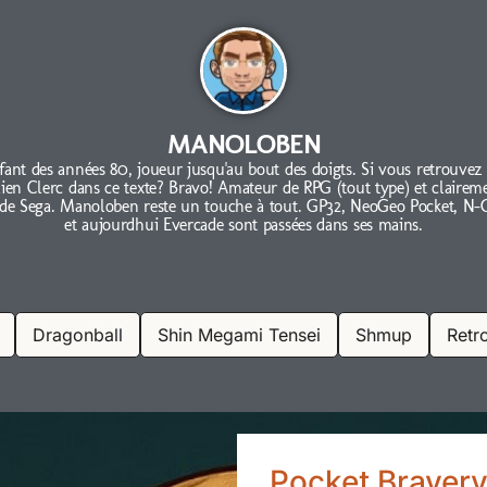
MANOLOBEN
fant des années 80, joueur jusqu'au bout des doigts. Si vous retrouvez
lien Clerc dans ce texte? Bravo! Amateur de RPG (tout type) et clairem
 de Sega. Manoloben reste un touche à tout. GP32, NeoGeo Pocket, N-
et aujourdhui Evercade sont passées dans ses mains.
Dragonball
Shin Megami Tensei
Shmup
Retr
Pocket Bravery 