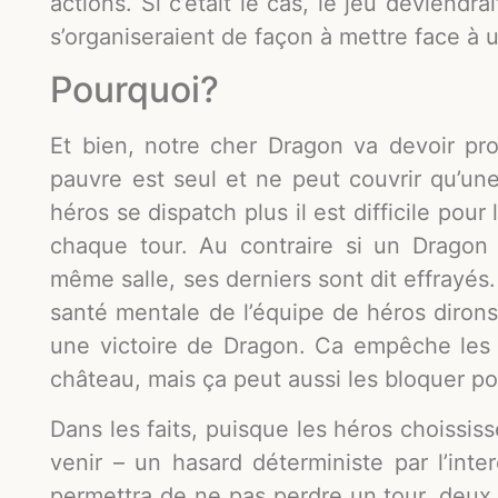
actions. Si c’était le cas, le jeu deviendr
s’organiseraient de façon à mettre face à 
Pourquoi?
Et bien, notre cher Dragon va devoir pro
pauvre est seul et ne peut couvrir qu’une
héros se dispatch plus il est difficile pou
chaque tour. Au contraire si un Dragon
même salle, ses derniers sont dit effrayé
santé mentale de l’équipe de héros diron
une victoire de Dragon. Ca empêche les 
château, mais ça peut aussi les bloquer pou
Dans les faits, puisque les héros choississ
venir – un hasard déterministe par l’inte
permettra de ne pas perdre un tour, deux