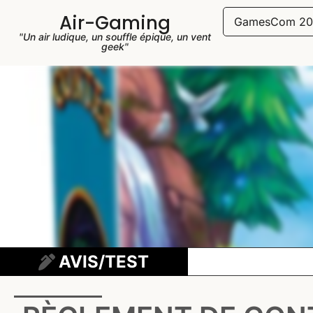
Air-Gaming
GamesCom 20
"Un air ludique, un souffle épique, un vent
geek"
AVIS/TEST