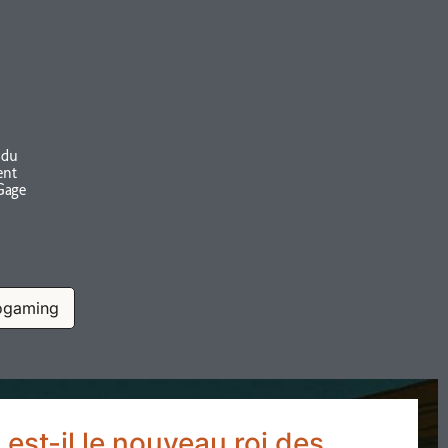
 du
ent
Gage
ogaming
est-il le nouveau roi des