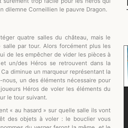
ait surement trop facile pour les héros qui
un dilemne Corneillien le pauvre Dragon.
téger quatre salles du château, mais le
 salle par tour. Alors forcément plus les
r lui de les empêcher de vider les pièces à
 et un/des Héros se retrouvent dans la
s. Ca diminue un marqueur représentant la
s-nous, un des éléments nécessaire pour
joueurs Héros de voler les éléments du
r le tour suivant.
ent « au hasard » sur quelle salle ils vont
rêt des objets à voler : le bouclier vous
 pommes du verger feront la même, et le