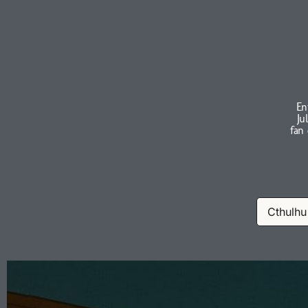
En
Ju
fan
Cthulhu