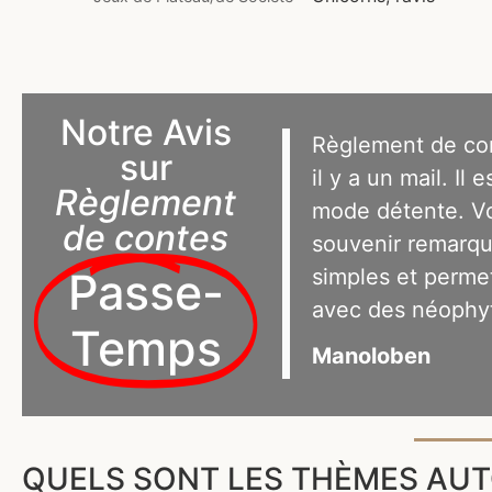
Notre Avis
Règlement de cont
sur
il y a un mail. Il 
Règlement
mode détente. Vo
de contes
souvenir remarqu
simples et perme
Passe-
avec des néophy
Temps
Manoloben
QUELS SONT LES THÈMES AUT