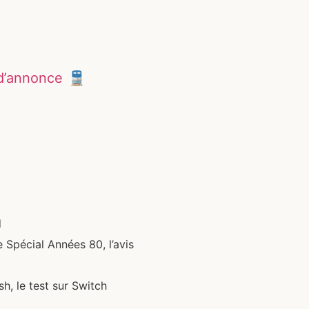
d
 d’annonce 🚆
d
 Spécial Années 80, l’avis
, le test sur Switch