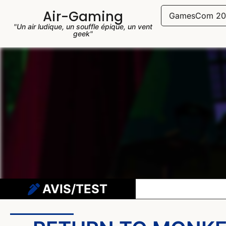
Air-Gaming
GamesCom 20
"Un air ludique, un souffle épique, un vent
geek"
AVIS/TEST