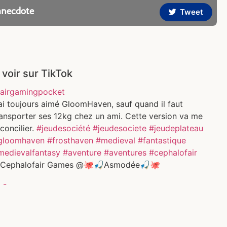
anecdote
Tweet
 voir sur TikTok
airgamingpocket
ai toujours aimé GloomHaven, sauf quand il faut
ransporter ses 12kg chez un ami. Cette version va me
concilier.
#jeudesociété
#jeudesociete
#jeudeplateau
gloomhaven
#frosthaven
#medieval
#fantastique
medievalfantasy
#aventure
#aventures
#cephalofair
Cephalofair Games @🐙🎣Asmodée🎣🐙
 -