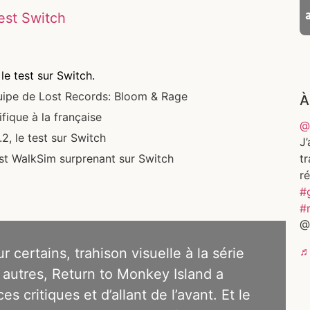
est Switch
e test sur Switch.
ipe de Lost Records: Bloom & Rage
À
ifique à la française
@
, le test sur Switch
J’
t
est WalkSim surprenant sur Switch
ré
#
#
@
♬
 certains, trahison visuelle à la série
s autres, Return to Monkey Island a
es critiques et d’allant de l’avant. Et le