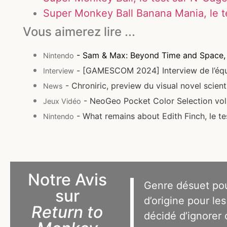
Super Monkey Ball Banana Mania, le t
Vous aimerez lire ...
- Sam & Max: Beyond Time and Space, l
Nintendo
- [GAMESCOM 2024] Interview de l’équ
Interview
- Chroniric, preview du visual novel scient
News
- NeoGeo Pocket Color Selection vol.2
Jeux Vidéo
- What remains about Edith Finch, le t
Nintendo
Notre Avis
Genre désuet pour
sur
d’origine pour le
Return to
décidé d’ignorer c