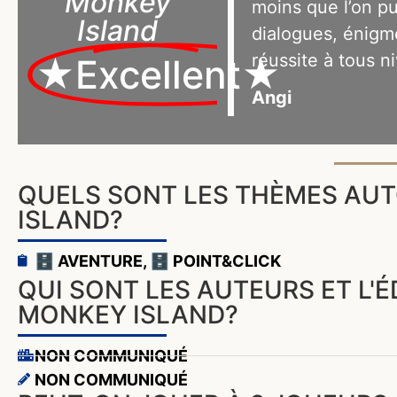
Monkey
moins que l’on puis
Island
dialogues, énigmes
réussite à tous n
★Excellent★
Angi
QUELS SONT LES THÈMES AU
ISLAND?
🗄️ AVENTURE
,
🗄️ POINT&CLICK
QUI SONT LES AUTEURS ET L'
MONKEY ISLAND?
NON COMMUNIQUÉ
NON COMMUNIQUÉ