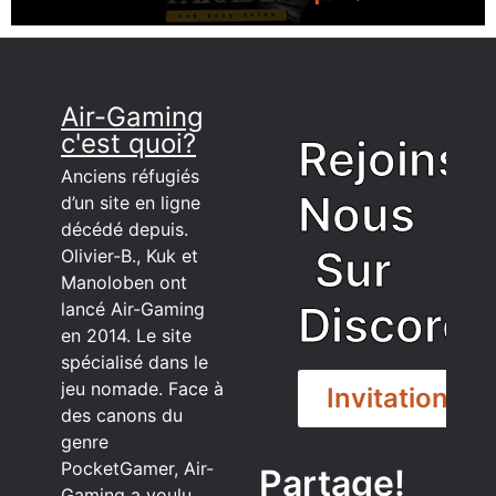
Air-Gaming
c'est quoi?
Rejoins
Anciens réfugiés
Nous
d’un site en ligne
décédé depuis.
Sur
Olivier-B., Kuk et
Manoloben ont
Discord
lancé Air-Gaming
en 2014. Le site
spécialisé dans le
jeu nomade. Face à
Invitation
des canons du
genre
PocketGamer, Air-
Partage!
Gaming a voulu