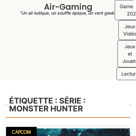
Air-Gaming
Game
"Un air ludique, un souffle épique, un vent geek"
202
Jeux
Vidé
Jeux
et
Jouet
Lectur
ÉTIQUETTE : SÉRIE :
MONSTER HUNTER
CAPCOM