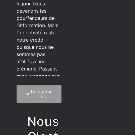
le jour. Nous
devenons les
pourfendeurs de
l’information. Mais
l’objectivité reste
notre crédo,
puisque nous ne
sommes pas
affiliés à une
crèmerie. Passant
sans vergogne d’un
éditeur à l’autre.
En savoir
C’est quoi notre
plus
méthode?
On mélange la
Nous
sagesse de la
vieillesse à une