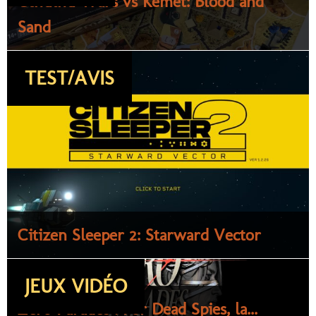
Cthulhu Wars vs Kemet: Blood and
Sand
TEST/AVIS
Citizen Sleeper 2: Starward Vector
JEUX VIDÉO
Zero Parades : For Dead Spies, la...