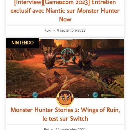
[Interview][Gamescom 2023] Entretien
exclusif avec Niantic sur Monster Hunter
Now
Kuk
9 septembre 2023
NINTENDO
Monster Hunter Stories 2: Wings of Ruin,
le test sur Switch
Fei
24 septembre 2021