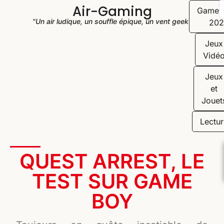
Air-Gaming
Game
"Un air ludique, un souffle épique, un vent geek"
202
Jeux
Vidé
Jeux
et
Jouet
Lectur
QUEST ARREST, LE
TEST SUR GAME
BOY