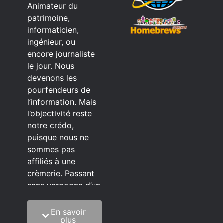
Animateur du
patrimoine,
informaticien,
ingénieur, ou
encore journaliste
le jour. Nous
devenons les
pourfendeurs de
l’information. Mais
l’objectivité reste
notre crédo,
puisque nous ne
sommes pas
affiliés à une
crèmerie. Passant
sans vergogne d’un
éditeur à l’autre.
En savoir
C’est quoi notre
plus