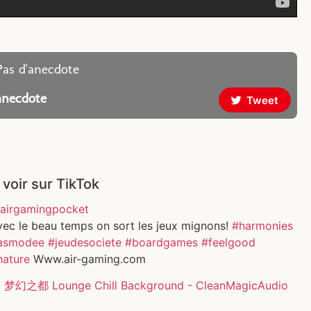
Pas d'anecdote
anecdote
Tweet
 voir sur TikTok
airgamingpocket
vec le beau temps on sort les jeux mignons!
#harmonies
asmodee
#jeudesociete
#boardgames
#feelgood
nature
Www.air-gaming.com
 梦幻之都 Lounge Chill Background - CleanMagicAudio