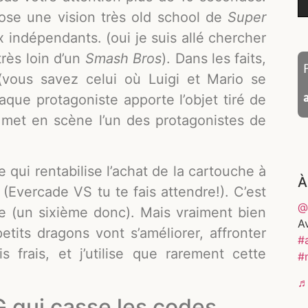
ose une vision très old school de
Super
indépendants. (oui je suis allé chercher
très loin d’un
Smash Bros
). Dans les faits,
vous savez celui où Luigi et Mario se
aque protagoniste apporte l’objet tiré de
met en scène l’un des protagonistes de
tre qui rentabilise l’achat de la cartouche à
À
 (Evercade VS tu te fais attendre!). C’est
@
ue (un sixième donc). Mais vraiment bien
A
etits dragons vont s’améliorer, affronter
#
s frais, et j’utilise que rarement cette
#
♬
G qui casse les codes