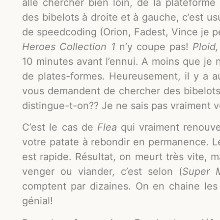
allé chercher bien loin, de la platefor
des bibelots à droite et à gauche, c’est u
de speedcoding (Orion, Fadest, Vince je p
Heroes Collection 1
n’y coupe pas!
Ploid
10 minutes avant l’ennui. A moins que je n
de plates-formes. Heureusement, il y a a
vous demandent de chercher des bibelots 
distingue-t-on?? Je ne sais pas vraiment v
C’est le cas de
Flea
qui vraiment renouve
votre patate à rebondir en permanence. Le 
est rapide. Résultat, on meurt très vite, 
venger ou viander, c’est selon (
Super 
comptent par dizaines. On en chaine les
génial!