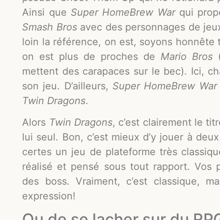
Ainsi que
Super HomeBrew War
qui prop
Smash Bros
avec des personnages de jeux 
loin la référence, on est, soyons honnête 
on est plus de proches de
Mario Bros
(
mettent des carapaces sur le bec). Ici, ch
son jeu. D’ailleurs,
Super HomeBrew War
Twin Dragons
.
Alors
Twin Dragons
, c’est clairement le ti
lui seul. Bon, c’est mieux d’y jouer à deux
certes un jeu de plateforme très classiq
réalisé et pensé sous tout rapport. Vos p
des boss. Vraiment, c’est classique, mai
expression!
Ou de se lacher sur du RP