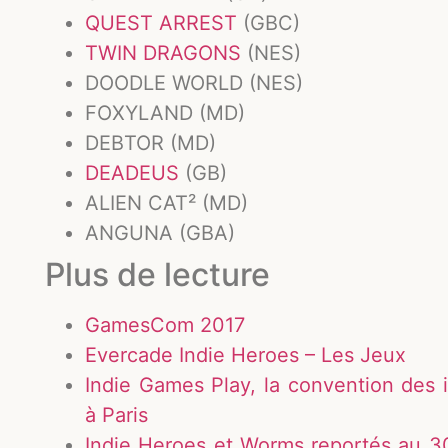
QUEST ARREST
(GBC)
TWIN DRAGONS
(NES)
DOODLE WORLD (NES)
FOXYLAND (MD)
DEBTOR (MD)
DEADEUS
(GB)
ALIEN CAT² (MD)
ANGUNA (GBA)
Plus de lecture
GamesCom 2017
Evercade Indie Heroes – Les Jeux
Indie Games Play, la convention des
à Paris
Indie Heroes et Worms reportés au 30 