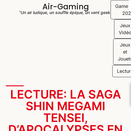
Air-Gaming
Game
"Un air ludique, un souffle épique, un vent geek"
202
Jeux
Vidé
Jeux
et
Jouet
Lectur
LECTURE: LA SAGA
SHIN MEGAMI
TENSEI,
D’APOCALYPSES EN