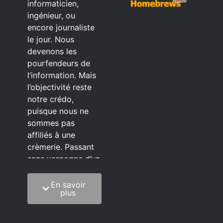
informaticien,
ingénieur, ou
encore journaliste
le jour. Nous
devenons les
pourfendeurs de
l’information. Mais
l’objectivité reste
notre crédo,
puisque nous ne
sommes pas
affiliés à une
crèmerie. Passant
sans vergogne d’un
éditeur à l’autre.
En savoir
C’est quoi notre
plus
méthode?
On mélange la