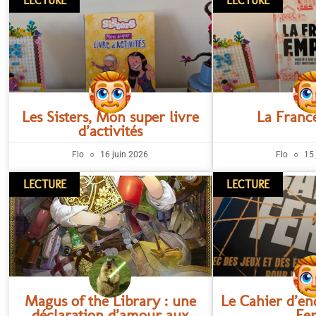
LECTURE
LECTURE
Les Sisters, Mon super livre
La Franc
d’activités
Flo
16 juin 2026
Flo
15 
LECTURE
LECTURE
Magus of the Library : une
Le Cahier d’en
déclaration d’amour aux
Fe