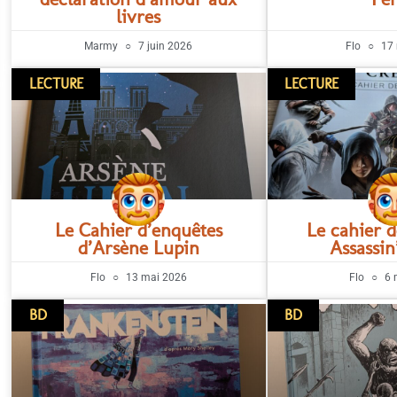
livres
Marmy
7 juin 2026
Flo
17 
LECTURE
LECTURE
Le Cahier d’enquêtes
Le cahier 
d’Arsène Lupin
Assassin
Flo
13 mai 2026
Flo
6 
BD
BD