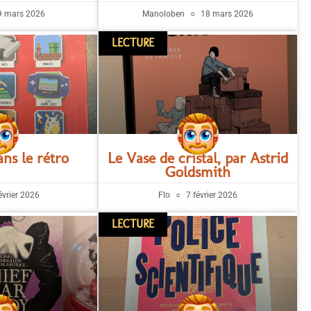
 mars 2026
Manoloben
18 mars 2026
LECTURE
ns le rétro
Le Vase de cristal, par Astrid
Goldsmith
évrier 2026
Flo
7 février 2026
LECTURE