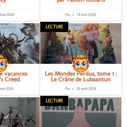
mai 2026
Flo
14 mai 2026
LECTURE
de vacances
Les Mondes Perdus, tome 1 :
’s Creed
Le Crâne de Lubaantun
mai 2026
Flo
30 avril 2026
LECTURE