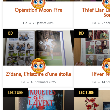
Opération Moon Fire
Thief Liar L
So
Flo
23 janvier 2026
Flo
27 dé
BD
BD
Zidane, l’histoire d’une étoile
Hiver N
Flo
16 novembre 2025
Flo
14 no
LECTURE
LECTURE