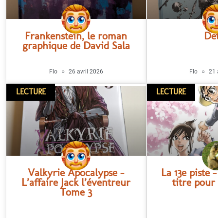
Frankenstein, le roman
De
graphique de David Sala
Flo
26 avril 2026
Flo
21 
LECTURE
LECTURE
Valkyrie Apocalypse –
La 13e piste
L’affaire Jack l’éventreur
titre pour
Tome 3