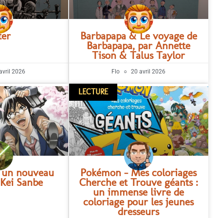
ter
Barbapapa & Le voyage de
Barbapapa, par Annette
Tison & Talus Taylor
avril 2026
Flo
20 avril 2026
LECTURE
 – un nouveau
Pokémon – Mes coloriages
 Kei Sanbe
Cherche et Trouve géants :
un immense livre de
coloriage pour les jeunes
dresseurs