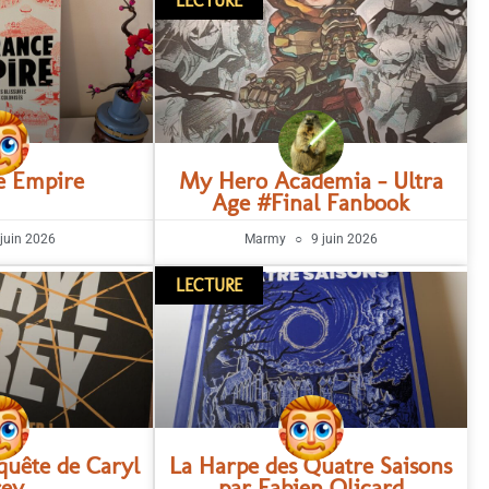
LECTURE
e Empire
My Hero Academia – Ultra
Age #Final Fanbook
juin 2026
Marmy
9 juin 2026
LECTURE
quête de Caryl
La Harpe des Quatre Saisons
rey
par Fabien Olicard