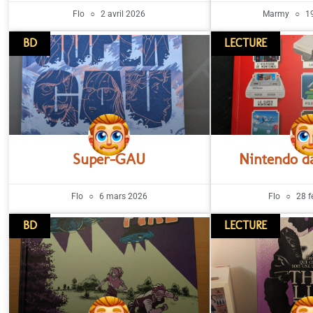
Flo
2 avril 2026
Marmy
19
BD
LECTURE
Super-GAU
Nintendo da
Flo
6 mars 2026
Flo
28 f
BD
LECTURE