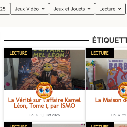
25
Jeux Vidéo
Jeux et Jouets
Lecture
ÉTIQUETT
LECTURE
LECTURE
La Vérité sur l’affaire Kamel
La Maison d
Léon, Tome 1, par ISMO
Flo
1 juillet 2026
Flo
25 