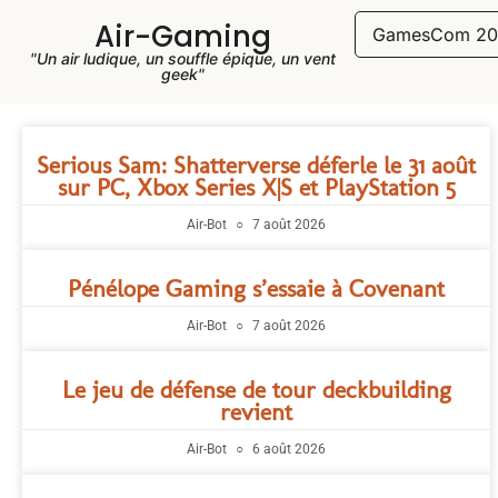
Air-Gaming
GamesCom 20
"Un air ludique, un souffle épique, un vent
geek"
Serious Sam: Shatterverse déferle le 31 août
sur PC, Xbox Series X|S et PlayStation 5
Air-Bot
7 août 2026
Pénélope Gaming s’essaie à Covenant
Air-Bot
7 août 2026
Le jeu de défense de tour deckbuilding
revient
Air-Bot
6 août 2026