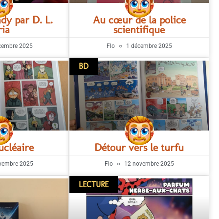
ady par D. L.
Au cœur de la police
ria
scientifique
cembre 2025
Flo
1 décembre 2025
BD
ucléaire
Détour vers le turfu
vembre 2025
Flo
12 novembre 2025
LECTURE