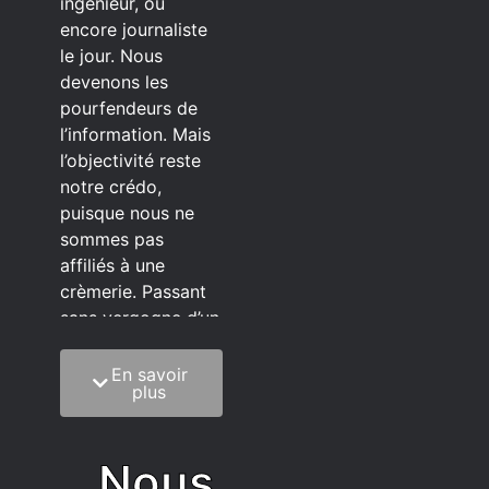
ingénieur, ou
encore journaliste
le jour. Nous
devenons les
pourfendeurs de
l’information. Mais
l’objectivité reste
notre crédo,
puisque nous ne
sommes pas
affiliés à une
crèmerie. Passant
sans vergogne d’un
éditeur à l’autre.
En savoir
C’est quoi notre
plus
méthode?
On mélange la
Nous
sagesse de la