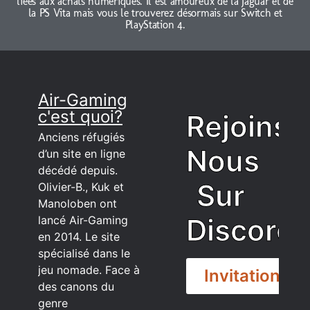
liées aux achats numériques. Il est amoureux de la Jaguar et de
la PS Vita mais vous le trouverez désormais sur Switch et
PlayStation 4.
Air-Gaming
c'est quoi?
Rejoins
Anciens réfugiés
Nous
d’un site en ligne
décédé depuis.
Sur
Olivier-B., Kuk et
Manoloben ont
Discord
lancé Air-Gaming
en 2014. Le site
spécialisé dans le
jeu nomade. Face à
Invitation
des canons du
genre