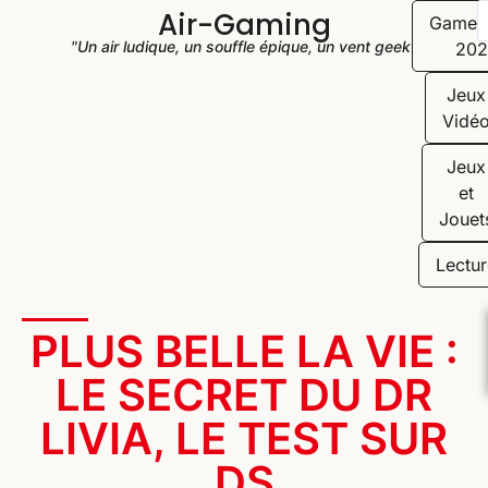
Air-Gaming
Game
"Un air ludique, un souffle épique, un vent geek"
202
Jeux
Vidé
Jeux
et
Jouet
Lectur
PLUS BELLE LA VIE :
LE SECRET DU DR
LIVIA, LE TEST SUR
DS