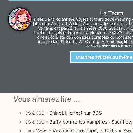
La Team
Nées dans les années 80, les auteurs de Air-Gaming o
joies de d'Amstrad, Amiga, Atari, puis des consoles
Certains ont passé leurs années 2000 avec la Lynx
Pocket. Pire, ils ont eu pour la plupart une GP32... Ils
ligne spécialiste des consoles portables ou consultan
passion leur fit fonder Air-Gaming. Aujourd'hui, libe
ouverte sont ses leitmoti
D'autres articles du même
Vous aimerez lire ...
- Shinobi, le test sur 3DS
DS & 3DS
- Buffy contre les Vampires : Sacrifice,
DS & 3DS
- Vitamin Connection, le test sur Swi
Jeux Vidéo