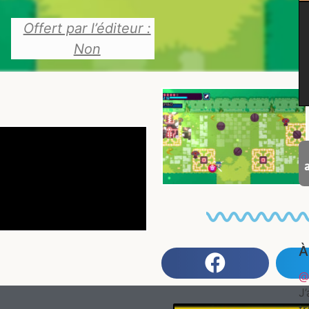
Offert par l’éditeur :
Non
À
@
J’
t