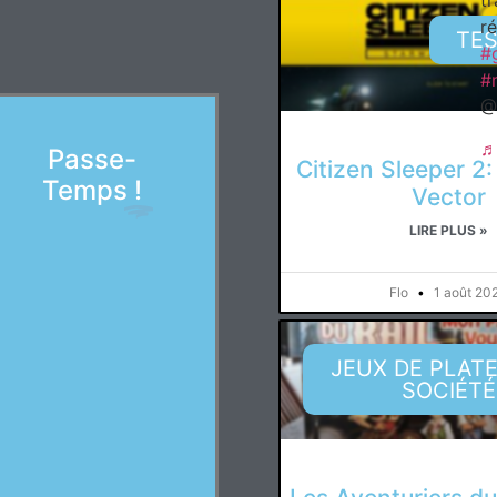
ré
TES
#
#
@
♬
Passe-
Citizen Sleeper 2
Temps
!
Vector
LIRE PLUS »
Flo
1 août 20
JEUX DE PLAT
SOCIÉTÉ