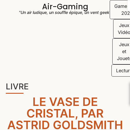
Air-Gaming
Game
"Un air ludique, un souffle épique, un vent geek"
202
Jeux
Vidé
Jeux
et
Jouet
Lectur
LIVRE
LE VASE DE
CRISTAL, PAR
ASTRID GOLDSMITH