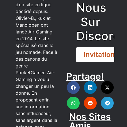
Nous
d’un site en ligne
décédé depuis.
Sur
Olivier-B., Kuk et
Manoloben ont
Discord
lancé Air-Gaming
en 2014. Le site
spécialisé dans le
jeu nomade. Face à
Invitation
des canons du
genre
PocketGamer, Air-
Partage!
DISCORD
Gaming a voulu
changer un peu la
donne. En
proposant enfin
une information
sans influenceur,
Nos Sites
sans argent dans la
Amis
balance, sans