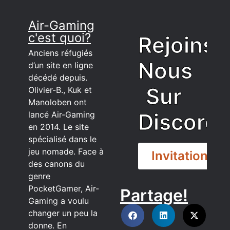
Air-Gaming
c'est quoi?
Rejoins
Anciens réfugiés
Nous
d’un site en ligne
décédé depuis.
Sur
Olivier-B., Kuk et
Manoloben ont
Discord
lancé Air-Gaming
en 2014. Le site
spécialisé dans le
jeu nomade. Face à
Invitation
des canons du
genre
PocketGamer, Air-
Partage!
DISCORD
Gaming a voulu
changer un peu la
donne. En