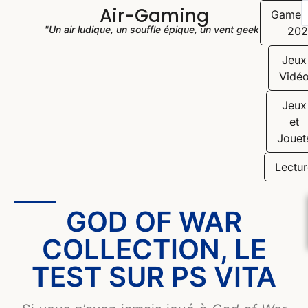
Air-Gaming
Game
"Un air ludique, un souffle épique, un vent geek"
202
Jeux
Vidé
Jeux
et
Jouet
Lectur
GOD OF WAR
COLLECTION, LE
TEST SUR PS VITA