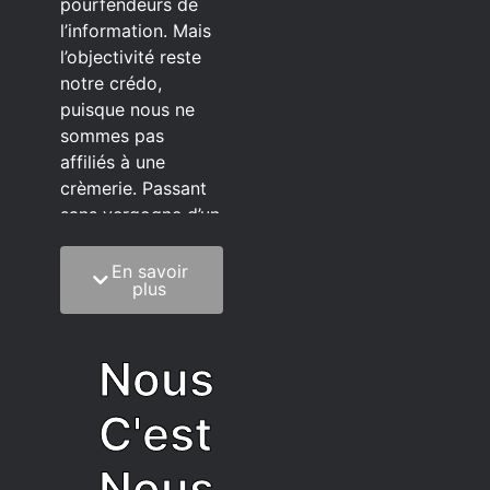
pourfendeurs de
l’information. Mais
l’objectivité reste
notre crédo,
puisque nous ne
sommes pas
affiliés à une
crèmerie. Passant
sans vergogne d’un
éditeur à l’autre.
En savoir
C’est quoi notre
plus
méthode?
On mélange la
Nous
sagesse de la
vieillesse à une
C'est
grosse dose
d’autodérision. On
Nous
est du pur produit