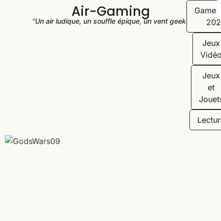
Air-Gaming
Game
"Un air ludique, un souffle épique, un vent geek"
202
Jeux
Vidé
Jeux
et
Jouet
Lectur