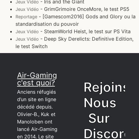
- Iris and the Giant
Jeux Vidéo
- GrimGrimoire OnceMore, le test PS5
Jeux Vidéo
- [Gamescom2016] Gods and Glory ou la
Reportage
standardisation du pouvoir
- SteamWorld Heist, le test sur PS Vita
Jeux Vidéo
- Deep Sky Derelicts: Definitive Edition,
Jeux Vidéo
le test Switch
Air-Gaming
c'est quoi?
Rejoins
Anciens réfugiés
Nous
d’un site en ligne
décédé depuis.
Sur
Olivier-B., Kuk et
Manoloben ont
Discord
lancé Air-Gaming
en 2014. Le site