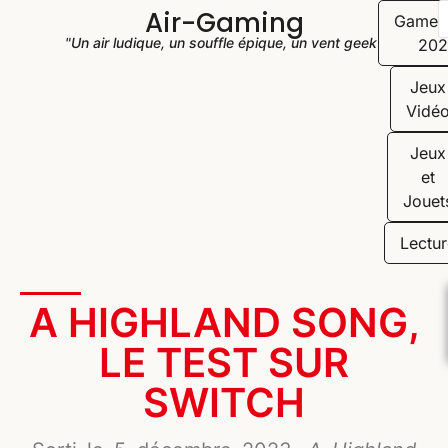
Air-Gaming
Game
"Un air ludique, un souffle épique, un vent geek"
202
Jeux
Vidé
Jeux
et
Jouet
Lectur
A HIGHLAND SONG,
LE TEST SUR
SWITCH