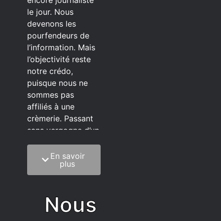
le jour. Nous
devenons les
pourfendeurs de
l’information. Mais
l’objectivité reste
notre crédo,
puisque nous ne
sommes pas
affiliés à une
crèmerie. Passant
sans vergogne d’un
éditeur à l’autre.
En savoir
C’est quoi notre
plus
méthode?
On mélange la
Nous
sagesse de la
vieillesse à une