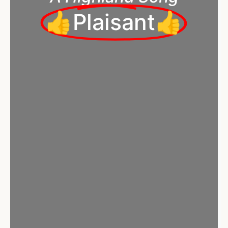
👍Plaisant👍