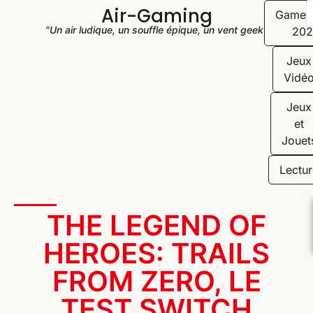
Air-Gaming
Game
"Un air ludique, un souffle épique, un vent geek"
202
Jeux
Vidé
Jeux
et
Jouet
Lectur
THE LEGEND OF
HEROES: TRAILS
FROM ZERO, LE
TEST SWITCH