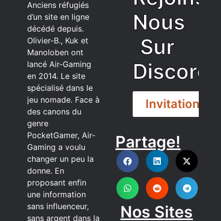
Anciens réfugiés
Nous
d’un site en ligne
décédé depuis.
Sur
Olivier-B., Kuk et
Manoloben ont
Discord
lancé Air-Gaming
en 2014. Le site
spécialisé dans le
jeu nomade. Face à
Invitation
des canons du
genre
PocketGamer, Air-
Partage!
DISCORD
Gaming a voulu
changer un peu la
donne. En
proposant enfin
une information
sans influenceur,
Nos Sites
sans argent dans la