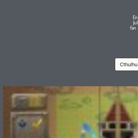
En
Ju
fan
Cthulhu