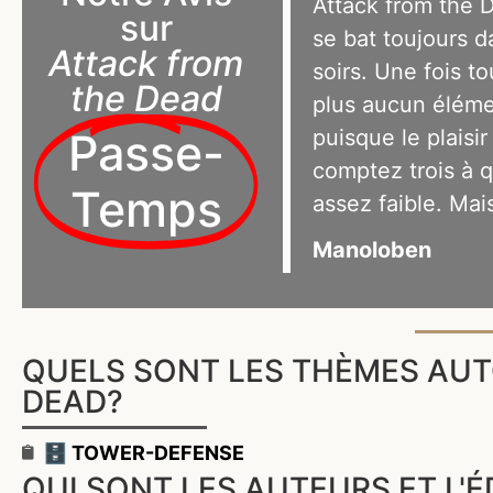
Attack from the D
sur
se bat toujours d
Attack from
soirs. Une fois to
the Dead
plus aucun éléme
puisque le plaisir
Passe-
comptez trois à q
Temps
assez faible. Mais
Manoloben
QUELS SONT LES THÈMES AUT
DEAD?
🗄️ TOWER-DEFENSE
QUI SONT LES AUTEURS ET L'