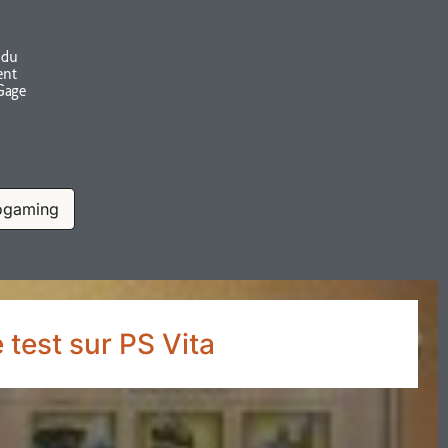
 du
ent
Gage
ogaming
 test sur PS Vita