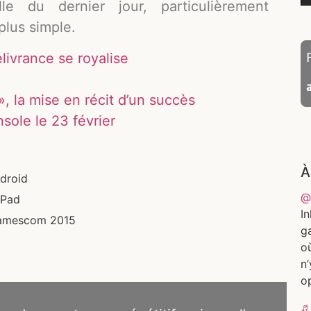
e du dernier jour, particulièrement
plus simple.
vrance se royalise
, la mise en récit d’un succès
sole le 23 février
À
ndroid
@
iPad
In
 Gamescom 2015
g
où
n’
op
♬