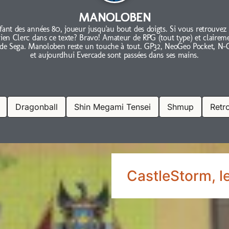
MANOLOBEN
fant des années 80, joueur jusqu'au bout des doigts. Si vous retrouvez
lien Clerc dans ce texte? Bravo! Amateur de RPG (tout type) et clairem
 de Sega. Manoloben reste un touche à tout. GP32, NeoGeo Pocket, N-
et aujourdhui Evercade sont passées dans ses mains.
Dragonball
Shin Megami Tensei
Shmup
Retr
CastleStorm, le