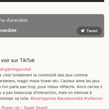
Pas d'anecdote
anecdote
Tweet
 voir sur TikTok
airgamingpocket
k c’est totalement la continuité des jeux comme
ardeners, magic maze tower etc. L’auteur aime les jeux
 l’on parle pas trop, pour mieux réfléchir. Alors certes il
y a pas beaucoup d’interaction, mais on s’amuse à
timiser sa toile.
#boardgames
#jeudesociété
#reflexion
 Power Up - Super Sound