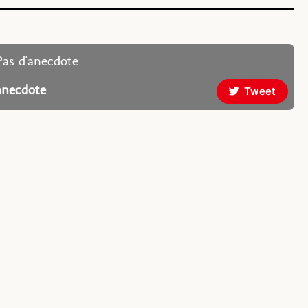
Pas d'anecdote
anecdote
Tweet