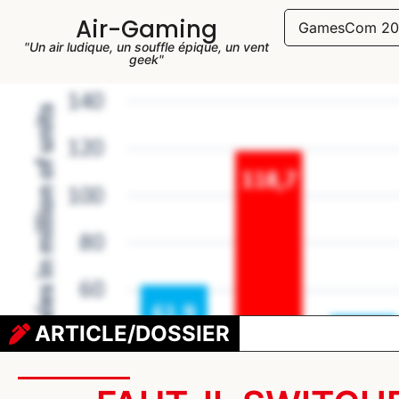
Air-Gaming
GamesCom 20
"Un air ludique, un souffle épique, un vent
geek"
ARTICLE/DOSSIER