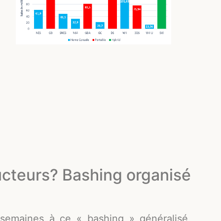
ucteurs? Bashing organisé
 semaines à ce « bashing » généralisé,