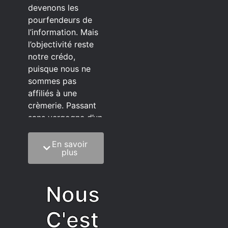
devenons les
pourfendeurs de
l’information. Mais
l’objectivité reste
notre crédo,
puisque nous ne
sommes pas
affiliés à une
crèmerie. Passant
sans vergogne d’un
éditeur à l’autre.
En savoir
C’est quoi notre
plus
méthode?
On mélange la
Nous
sagesse de la
vieillesse à une
C'est
grosse dose