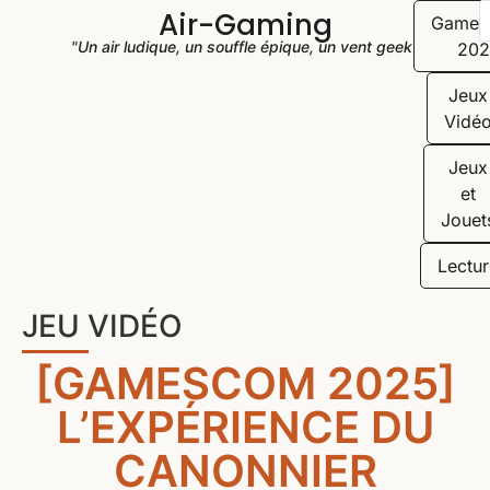
Air-Gaming
Game
"Un air ludique, un souffle épique, un vent geek"
202
Jeux
Vidé
Jeux
et
Jouet
Lectur
JEU VIDÉO
[GAMESCOM 2025]
L’EXPÉRIENCE DU
CANONNIER