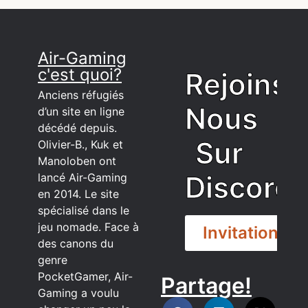
Air-Gaming
c'est quoi?
Rejoins
Anciens réfugiés
Nous
d’un site en ligne
décédé depuis.
Sur
Olivier-B., Kuk et
Manoloben ont
Discord
lancé Air-Gaming
en 2014. Le site
spécialisé dans le
jeu nomade. Face à
Invitation
des canons du
genre
PocketGamer, Air-
Partage!
DISCORD
Gaming a voulu