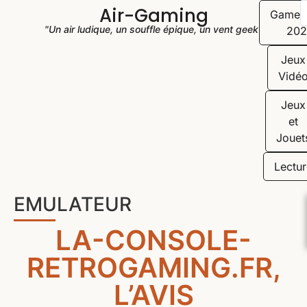
Air-Gaming
Game
"Un air ludique, un souffle épique, un vent geek"
202
Jeux
Vidé
Jeux
et
Jouet
Lectur
EMULATEUR
LA-CONSOLE-
RETROGAMING.FR,
L’AVIS