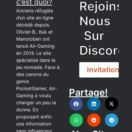
c'est quoi?
Rejoins
Anciens réfugiés
Nous
d’un site en ligne
décédé depuis.
Sur
Olivier-B., Kuk et
Manoloben ont
Discord
lancé Air-Gaming
en 2014. Le site
spécialisé dans le
jeu nomade. Face à
Invitation
des canons du
genre
PocketGamer, Air-
Partage!
DISCORD
Gaming a voulu
changer un peu la
donne. En
proposant enfin
une information
sans influenceur,