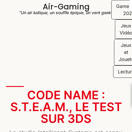
Air-Gaming
Game
"Un air ludique, un souffle épique, un vent geek"
202
Jeux
Vidé
Jeux
et
Jouet
Lectur
CODE NAME :
S.T.E.A.M., LE TEST
SUR 3DS