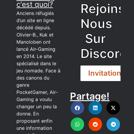
c'est quoi?
Rejoins
Anciens réfugiés
Nous
d’un site en ligne
décédé depuis.
Sur
Olivier-B., Kuk et
Manoloben ont
Discord
lancé Air-Gaming
en 2014. Le site
spécialisé dans le
jeu nomade. Face à
Invitation
des canons du
genre
PocketGamer, Air-
Partage!
DISCORD
Gaming a voulu
changer un peu la
donne. En
proposant enfin
une information