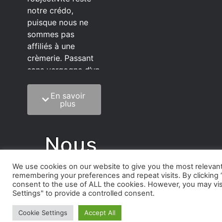
notre crédo,
puisque nous ne
sommes pas
affiliés à une
crèmerie. Passant
sans vergogne d’un
éditeur à l’autre.
En savoir
C’est quoi notre
plus
méthode?
On mélange la
Nous
sagesse de la
vieillesse à une
C'est
We use cookies on our website to give you the most relevan
grosse dose
remembering your preferences and repeat visits. By clicking “
d’autodérision. On
consent to the use of ALL the cookies. However, you may vis
Nous
est du pur produit
Settings" to provide a controlled consent.
écrit faisant très
Cookie Settings
Accept All
rarement des