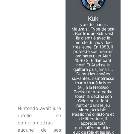
Kuk
Type de joueur :
Mauvais | Type de test
: Bordélique Kuk s'est
lié d'amitié avec le
monde du jeu vidéo
très jeune. En 1988, il
possède son premier
ordinateur, un Atari
1040 STF flambant
neuf. Et Atari ne le
quittera plus jamais…
Durant les années
suivantes, il s'intéresse
tour à tour à la Nec
GT, à la NeoGeo
Pocket et à sa petite
soeur, la déclinaison
Color, qui le font
rentrer dans le jeu
Nintendo avait juré
vidéo portable.
Passionné d’histoire et
qu’elle ne
de littérature, il
compromettrait
apprécie tout
particulièrement les
aucune de ses
jeux de rôle et les jeux