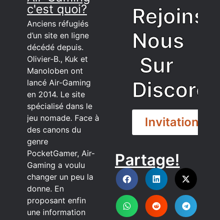
c'est quoi?
Rejoins
Anciens réfugiés
Nous
d’un site en ligne
décédé depuis.
Sur
Olivier-B., Kuk et
Manoloben ont
Discord
lancé Air-Gaming
en 2014. Le site
spécialisé dans le
jeu nomade. Face à
Invitation
des canons du
genre
PocketGamer, Air-
Partage!
DISCORD
Gaming a voulu
changer un peu la
donne. En
proposant enfin
une information