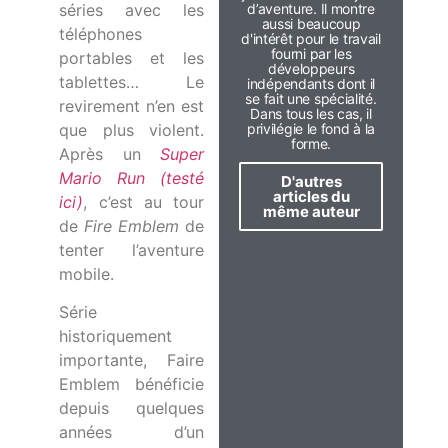
séries avec les
d’aventure. Il montre
aussi beaucoup
téléphones
d'intérêt pour le travail
fourni par les
portables et les
développeurs
tablettes… Le
indépendants dont il
se fait une spécialité.
revirement n’en est
Dans tous les cas, il
que plus violent.
privilégie le fond à la
forme.
Après un
Super
Mario Run (testé
D'autres
articles du
ici)
, c’est au tour
même auteur
de
Fire Emblem
de
tenter l’aventure
mobile.
Série
historiquement
importante, Faire
Emblem bénéficie
depuis quelques
années d’un