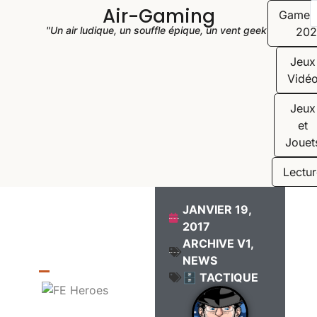
Air-Gaming
Game
"Un air ludique, un souffle épique, un vent geek"
202
Jeux
Vidé
Jeux
et
Jouet
Lectur
JANVIER 19,
2017
ARCHIVE V1
,
NEWS
🗄️ TACTIQUE