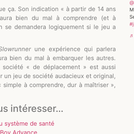
@
ue ça. Son indication « à partir de 14 ans
Me
S
 aura bien du mal à comprendre (et à
#
 on se demandera logiquement si le jeu a
♬ 
Slowrunner
une expérience qui parlera
ra bien du mal à embarquer les autres.
e société « de déplacement » est aussi
er un jeu de société audacieux et original,
« simple à comprendre, dur à maîtriser »,
us intéresser…
du système de santé
e Boy Advance