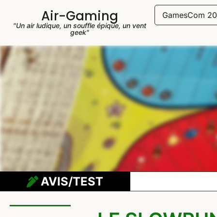
Air-Gaming
GamesCom 20
"Un air ludique, un souffle épique, un vent
geek"
AVIS/TEST