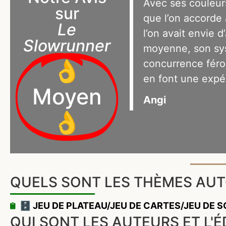
Avec ses couleur
sur
que l’on accorde
Le
l’on avait envie 
Slowrunner
moyenne, son sys
concurrence féro
👌
en font une expé
Moyen
Angi
👌
QUELS SONT LES THÈMES AU
🗄️ JEU DE PLATEAU/JEU DE CARTES/JEU DE 
QUI SONT LES AUTEURS ET L'