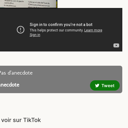
Pas d'anecdote
anecdote
Tweet
 voir sur TikTok