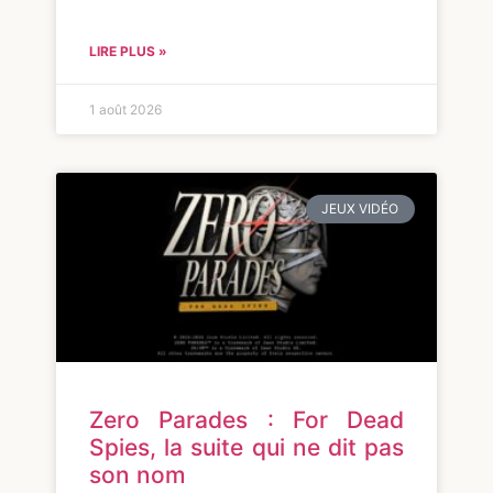
LIRE PLUS »
1 août 2026
JEUX VIDÉO
Zero Parades : For Dead
Spies, la suite qui ne dit pas
son nom