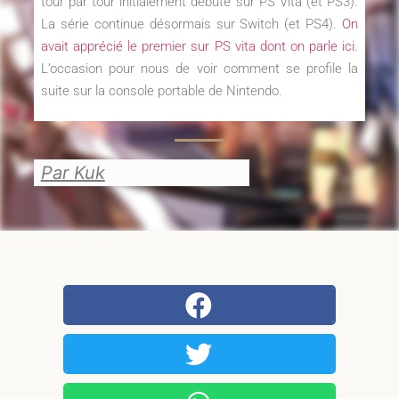
tour par tour initialement débuté sur PS Vita (et PS3).
La série continue désormais sur Switch (et PS4).
On
avait apprécié le premier sur PS vita dont on parle ici
.
L’occasion pour nous de voir comment se profile la
suite sur la console portable de Nintendo.
Par Kuk