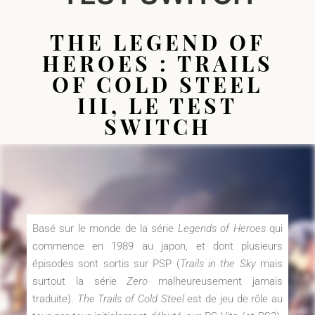
THE LEGEND OF
HEROES : TRAILS
OF COLD STEEL
III, LE TEST
SWITCH
Basé sur le monde de la série
Legends of Heroes
qui
commence en 1989 au japon, et dont plusieurs
épisodes sont sortis sur PSP (
Trails in the Sky
mais
surtout la série
Zero
malheureusement jamais
traduite).
The Trails of Cold Steel
est de jeu de rôle au