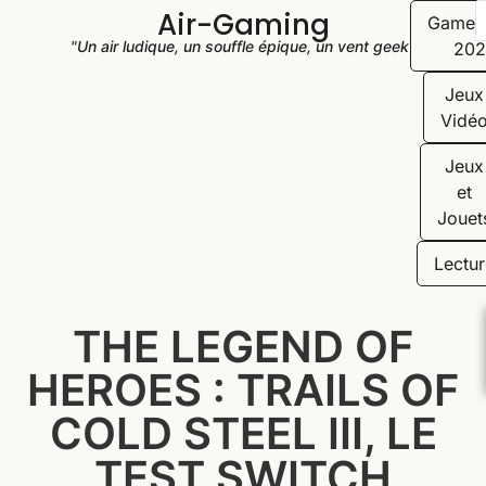
Air-Gaming
Game
"Un air ludique, un souffle épique, un vent geek"
202
Jeux
Vidé
Jeux
et
Jouet
Lectur
THE LEGEND OF
HEROES : TRAILS OF
COLD STEEL III, LE
TEST SWITCH