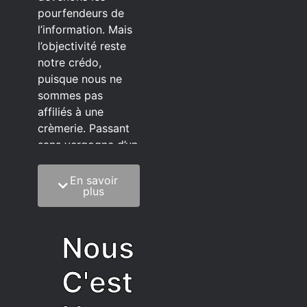
pourfendeurs de
l’information. Mais
l’objectivité reste
notre crédo,
puisque nous ne
sommes pas
affiliés à une
crèmerie. Passant
sans vergogne d’un
éditeur à l’autre.
En savoir
C’est quoi notre
plus
méthode?
On mélange la
Nous
sagesse de la
vieillesse à une
C'est
grosse dose
d’autodérision. On