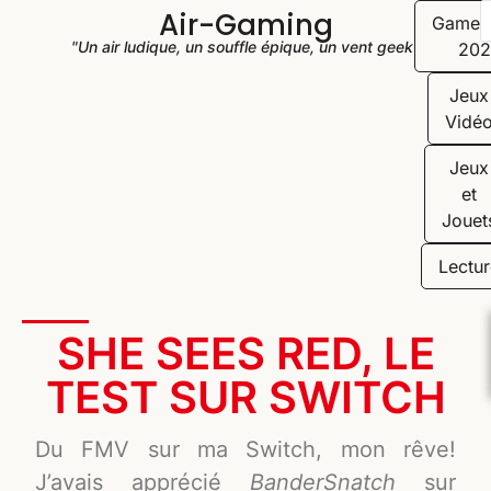
Air-Gaming
Game
"Un air ludique, un souffle épique, un vent geek"
202
Jeux
Vidé
Jeux
et
Jouet
Lectur
SHE SEES RED, LE
TEST SUR SWITCH
Du FMV sur ma Switch, mon rêve!
J’avais apprécié
BanderSnatch
sur