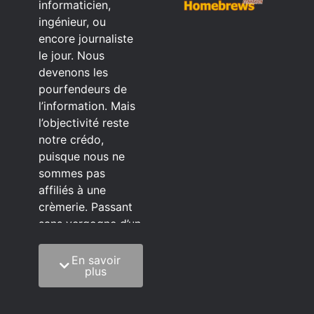
informaticien,
ingénieur, ou
encore journaliste
le jour. Nous
devenons les
pourfendeurs de
l’information. Mais
l’objectivité reste
notre crédo,
puisque nous ne
sommes pas
affiliés à une
crèmerie. Passant
sans vergogne d’un
éditeur à l’autre.
En savoir
C’est quoi notre
plus
méthode?
On mélange la