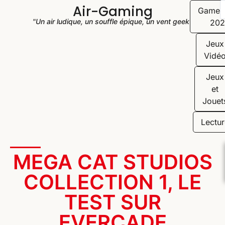
Air-Gaming
Game
"Un air ludique, un souffle épique, un vent geek"
202
Jeux
Vidé
Jeux
et
Jouet
Lectur
MEGA CAT STUDIOS
COLLECTION 1, LE
TEST SUR
EVERCADE