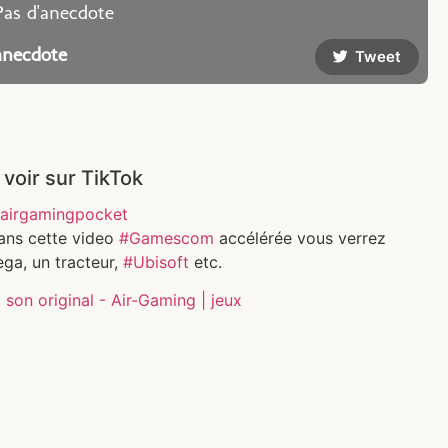
Pas d'anecdote
anecdote
Tweet
 voir sur TikTok
airgamingpocket
ans cette video
#Gamescom
accélérée vous verrez
ga, un tracteur,
#Ubisoft
etc.
son original - Air-Gaming | jeux