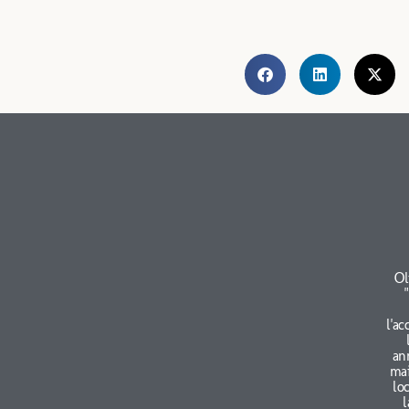
Ol
l'ac
an
mai
lo
l