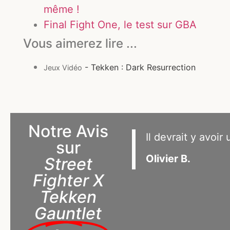
même !
Final Fight One, le test sur GBA
Vous aimerez lire ...
- Tekken : Dark Resurrection
Jeux Vidéo
Notre Avis
Il devrait y avoir
sur
Olivier B.
Street
Fighter X
Tekken
Gauntlet