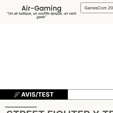
Air-Gaming
GamesCom 20
"Un air ludique, un souffle épique, un vent
geek"
AVIS/TEST