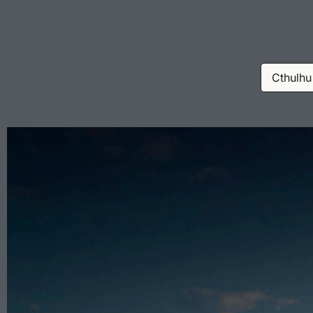
Cthulhu