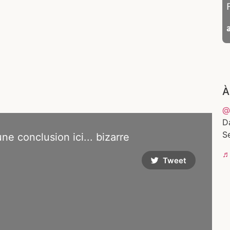
À
@
D
Se
 une conclusion ici... bizarre
♬ 
Tweet