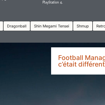
PlayStation 4.
Dragonball
Shin Megami Tensei
Shmup
Retr
Football Manage
c’était différe