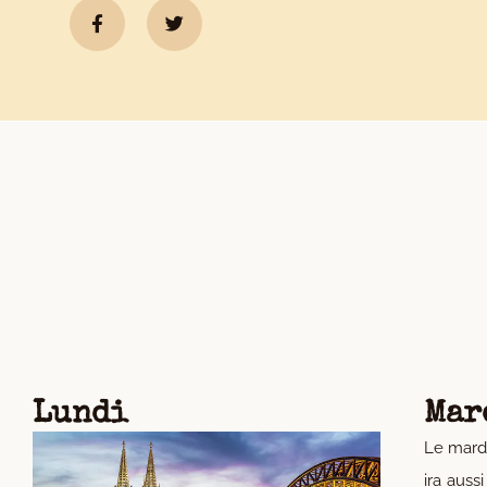
Lundi
Mar
Le mard
ira auss