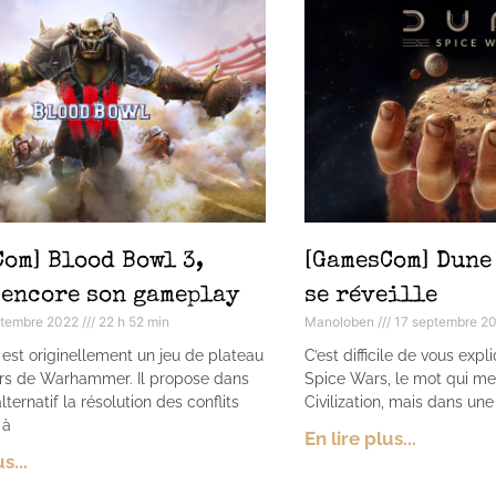
om] Blood Bowl 3,
[GamesCom] Dune 
 encore son gameplay
se réveille
ptembre 2022
22 h 52 min
Manoloben
17 septembre 2
est originellement un jeu de plateau
C’est difficile de vous expl
ers de Warhammer. Il propose dans
Spice Wars, le mot qui me v
ernatif la résolution des conflits
Civilization, mais dans un
 à
En lire plus...
s...