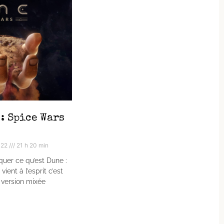
: Spice Wars
022
21 h 20 min
iquer ce qu’est Dune :
ient à l’esprit c’est
e version mixée