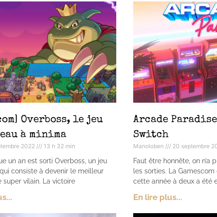
om] Overboss, le jeu
Arcade Paradise,
teau à minima
Switch
ptembre 2022
13 h 32 min
Manoloben
20 septembre 
ue un an est sorti Overboss, un jeu
Faut être honnête, on n’a 
qui consiste à devenir le meilleur
les sorties. La Gamescom 
super vilain. La victoire
cette année à deux a été 
s...
En lire plus...