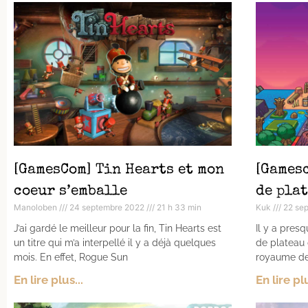
[GamesCom] Tin Hearts et mon
[Gamesc
coeur s’emballe
de pla
Manoloben
24 septembre 2022
21 h 33 min
Kuk
22 se
J’ai gardé le meilleur pour la fin, Tin Hearts est
Il y a presq
un titre qui m’a interpellé il y a déjà quelques
de plateau 
mois. En effet, Rogue Sun
royaume de 
En lire plus...
En lire plu