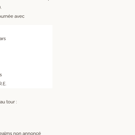
.
ournée avec
ars
s
.E.
 au tour :
Realms non annoncé