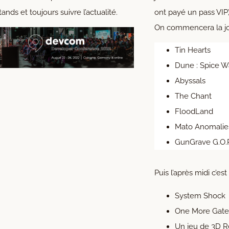
tands et toujours suivre l’actualité.
ont payé un pass VIP)
On commencera la j
Tin Hearts
Dune : Spice W
Abyssals
The Chant
FloodLand
Mato Anomalie
GunGrave G.O.R
Puis l’après midi c’est
System Shock
One More Gate
Un jeu de 3D 