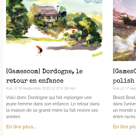
[Gamescom] Dordogne, le
[GamesC
retour en enfance
polish
Kuk
19 septembre 2022
21 h 36 min
Kuk
17 se
Voici donc Dordogne qui fait replonger une
Blood Bowl 
jeune femme dans son enfance. Le retour dans
dans l’univ
la maison de sa grand-mère lui fait revivre ses
un monde alt
années
entre races
En lire plus...
En lire plu