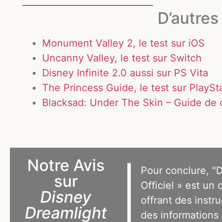
D’autres 
Monument Valley 2, le test sur iOS
Uncanny Valley, le test sur Switch
Disney Infinite 2.0 aussi sur PS Vita
The Princess Guide, le test sur PlaySt
Blacksad: Under The Skin – Guide de c
Notre Avis
Pour conclure, "
sur
Officiel » est un
Disney
offrant des instr
Dreamlight
des informations 