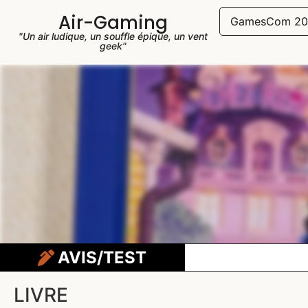
Air-Gaming
GamesCom 20
"Un air ludique, un souffle épique, un vent
geek"
AVIS/TEST
LIVRE