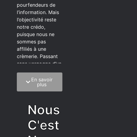
pourfendeurs de
l’information. Mais
l’objectivité reste
notre crédo,
puisque nous ne
sommes pas
affiliés à une
crèmerie. Passant
sans vergogne d’un
éditeur à l’autre.
En savoir
C’est quoi notre
plus
méthode?
On mélange la
Nous
sagesse de la
vieillesse à une
C'est
grosse dose
d’autodérision. On