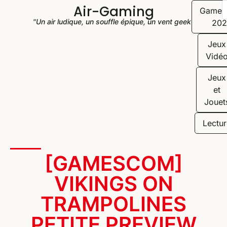
Air-Gaming
Game
"Un air ludique, un souffle épique, un vent geek"
202
Jeux
Vidé
Jeux
et
Jouet
Lectur
[GAMESCOM]
VIKINGS ON
TRAMPOLINES
PETITE PREVIEW