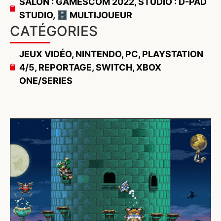
SALON : GAMESCOM 2022
,
STUDIO : D-PAD
STUDIO
,
🗄️ MULTIJOUEUR
CATÉGORIES
JEUX VIDÉO
,
NINTENDO
,
PC
,
PLAYSTATION
4/5
,
REPORTAGE
,
SWITCH
,
XBOX
ONE/SERIES