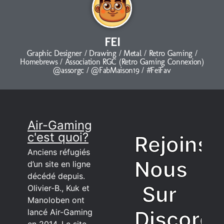
FEI
Graphic Designer / Drawing / Metal / Retro Gaming /
Homebrews / Association RGC (Retro Gaming Connexion)
@assorgc / @FabMaison19 / #FeiFav
Air-Gaming
c'est quoi?
Rejoins
Anciens réfugiés
Nous
d’un site en ligne
décédé depuis.
Sur
Olivier-B., Kuk et
Manoloben ont
Discord
lancé Air-Gaming
en 2014. Le site