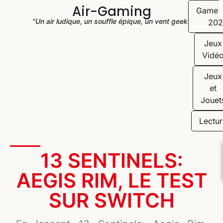
Air-Gaming
Game
"Un air ludique, un souffle épique, un vent geek"
202
Jeux
Vidé
Jeux
et
Jouet
Lectur
13 SENTINELS:
AEGIS RIM, LE TEST
SUR SWITCH